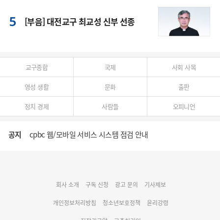
[부음] 대전교구 최교성 신부 선종
교구종합
국제
사회 사목
영성 생활
문화
출판
정치 경제
사람들
오피니언
공지
cpbc 웹/모바일 서비스 시스템 점검 안내
대구대교구 부교구장 김종강 시몬 주교 임명
회사 소개
구독 신청
광고 문의
기사제보
명동 미디어큐브 & 1898 미디어월 공모전 수상작 발표
개인정보처리방침
청소년보호정책
윤리강령