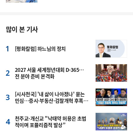
많이 본 기사
[평화칼럼] 하느님의 정치
2027 서울 세계청년대회 D-365…
전 분야 준비 본격화
[시사천국] '내 삶이 나아졌나' 묻는
민심…증시·부동산·검찰개혁 후폭
풍
천주교·개신교 "낙태약 허용은 초법
적이며 포퓰리즘적 발상”