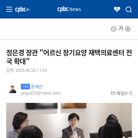
가
정은경 장관 "어르신 장기요양 재택의료센터 전
국 확대"
입력
2025.09.23.11:24
윤재선
기자
jaepal70@naver.com
메일쓰기