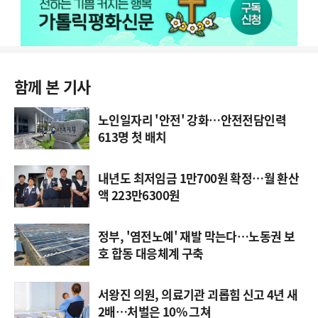
함께 본 기사
노인일자리 '안전' 강화…안전전담인력
613명 첫 배치
내년도 최저임금 1만700원 확정…월 환산
액 223만6300원
정부, '염전노예' 재발 막는다…노동권 보
호 합동 대응체계 구축
서왕진 의원, 의료기관 괴롭힘 신고 4년 새
2배…처벌은 10% 그쳐