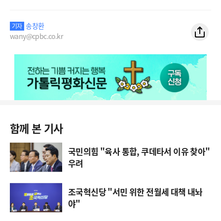
송창환
기자
wany@cpbc.co.kr
함께 본 기사
국민의힘 "육사 통합, 쿠데타서 이유 찾아"
우려
조국혁신당 "서민 위한 전월세 대책 내놔
야"