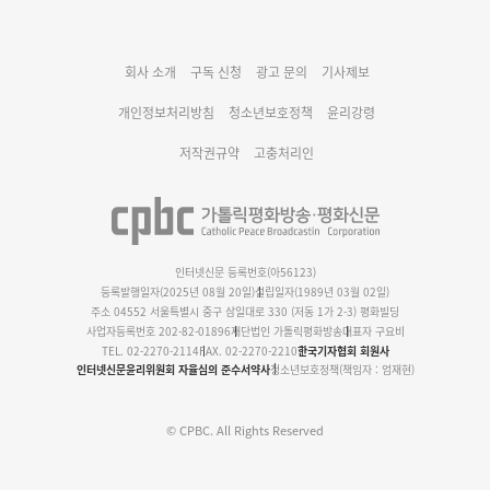
대구대교구 부교구장 김종강 시몬 주교 임명
회사 소개
구독 신청
광고 문의
기사제보
명동 미디어큐브 & 1898 미디어월 공모전 수상작 발표
개인정보처리방침
청소년보호정책
윤리강령
저작권규약
고충처리인
인터넷신문 등록번호(아56123)
등록발행일자(2025년 08월 20일)
설립일자(1989년 03월 02일)
주소 04552 서울특별시 중구 삼일대로 330 (저동 1가 2-3) 평화빌딩
사업자등록번호 202-82-01896
재단법인 가톨릭평화방송
대표자 구요비
TEL. 02-2270-2114
FAX. 02-2270-2210
한국기자협회 회원사
인터넷신문윤리위원회 자율심의 준수서약사
청소년보호정책(책임자 : 엄재현)
© CPBC. All Rights Reserved