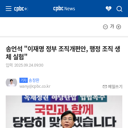
가
송언석 "이재명 정부 조직개편안, 행정 조직 생
체 실험"
입력
2025.09.24.09:30
송창환
기자
wany@cpbc.co.kr
메일쓰기