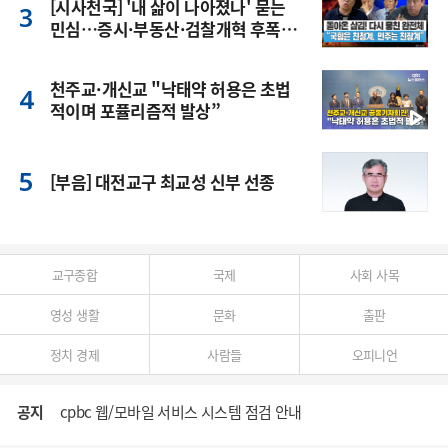
[시사천국] '내 삶이 나아졌나' 묻는
민심…증시·부동산·검찰개혁 후폭
풍
천주교·개신교 "낙태약 허용은 초법
적이며 포퓰리즘적 발상”
[부음] 대전교구 최교성 신부 선종
교구종합
국제
사회 사목
영성 생활
문화
출판
정치 경제
사람들
오피니언
공지
cpbc 웹/모바일 서비스 시스템 점검 안내