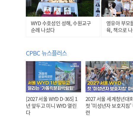
WYD 수호성인 성해, 수원교구
영유아 부모들
순례 나섰다
육, 책으로 
CPBC 뉴스플러스
[2027 서울 WYD D-365] 1
2027 서울 세계청년대회
년 앞두고 미니 WYD 열린
첫 '미성년자 보호지침'
다
련