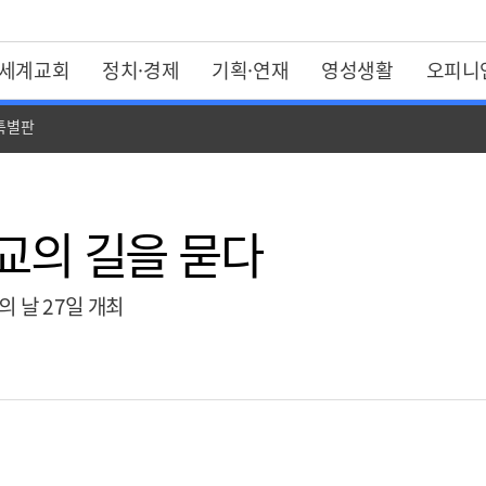
세계교회
정치·경제
기획·연재
영성생활
오피니
 특별판
선교의 길을 묻다
 날 27일 개최