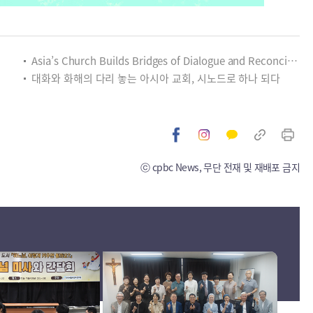
Asia’s Church Builds Bridges of Dialogue and Reconciliation, United Through Synod
대화와 화해의 다리 놓는 아시아 교회, 시노드로 하나 되다
ⓒ cpbc News, 무단 전재 및 재배포 금지