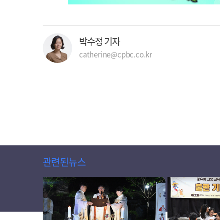
박수정 기자
catherine@cpbc.co.kr
관련된뉴스