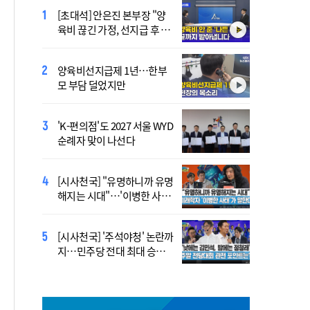
[초대석] 안은진 본부장 "양
李 "국가폭력 다시는 없어
육비 끊긴 가정, 선지급 후 아
야"…피해자들에게 첫 직접
이 치료도 재개"
사과
양육비선지급제 1년…한부
'호우 피해' 안동·의성 특별
모 부담 덜었지만
재난지역 선포…국비 추가
지원
'K-편의점'도 2027 서울 WYD
폭염 '뉴 노멀' 시대…"한 단
순례자 맞이 나선다
계 높은 수준의 폭염"
[시사천국] "유명하니까 유명
[사제인사] 안동교구, 10일
해지는 시대"…'이병한 사
부
태'가 말한다
[시사천국] '주석야청' 논란까
'식중독 발생 9월이 가장 많
지…민주당 전대 최대 승부
아'
처는 호남