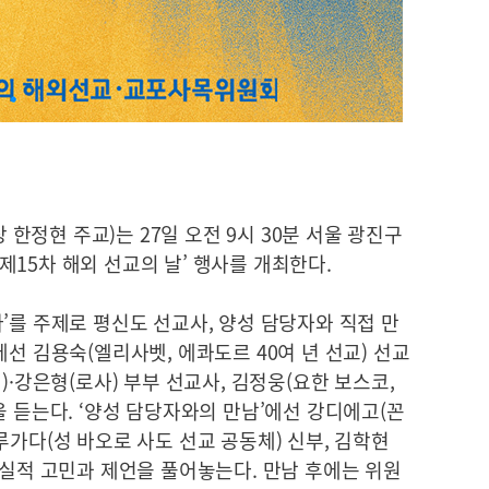
정현 주교)는 27일 오전 9시 30분 서울 광진구
15차 해외 선교의 날’ 행사를 개최한다.
’를 주제로 평신도 선교사, 양성 담당자와 직접 만
선 김용숙(엘리사벳, 에콰도르 40여 년 선교) 선교
)·강은형(로사) 부부 선교사, 김정웅(요한 보스코,
을 듣는다. ‘양성 담당자와의 만남’에선 강디에고(꼰
루가다(성 바오로 사도 선교 공동체) 신부, 김학현
현실적 고민과 제언을 풀어놓는다. 만남 후에는 위원