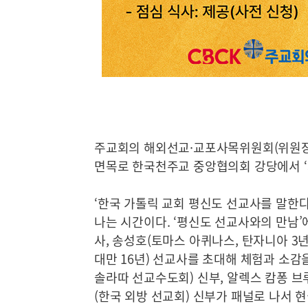
주교회의 해외선교·교포사목위원회(위원장 한
면목로 한국천주교 중앙협의회 강당에서 ‘제
‘한국 가톨릭 교회 평신도 선교사를 말한다
나는 시간이다. ‘평신도 선교사와의 만남’에
사, 송성호(토마스 아퀴나스, 탄자니아 3년
대만 16년) 선교사를 초대해 체험과 소감
솔라따 선교수도회) 신부, 알렉스 캄퐁 브
(한국 외방 선교회) 신부가 패널로 나서 