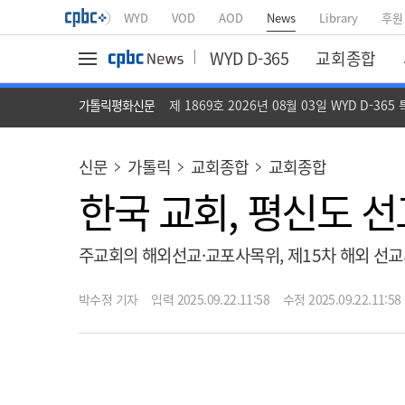
WYD
VOD
AOD
News
Library
후원
WYD D-365
교회종합
가톨릭평화신문
제 1869호 2026년 08월 03일 WYD D-365
신문
가톨릭
교회종합
교회종합
한국 교회, 평신도 
주교회의 해외선교·교포사목위, 제15차 해외 선교의
박수정 기자
입력 2025.09.22.11:58
수정 2025.09.22.11:58