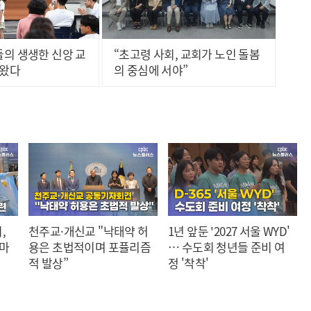
의 생생한 신앙 교
“초고령 사회, 교회가 노인 돌봄
나왔다
의 중심에 서야”
,
천주교·개신교 "낙태약 허
1년 앞둔 '2027 서울 WYD'
 마
용은 초법적이며 포퓰리즘
… 수도회 청년들 준비 여
적 발상”
정 '착착'