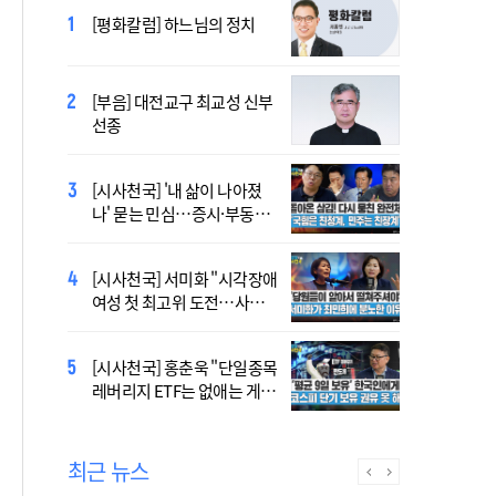
2027 서울 WYD 공식 주제가
[평화칼럼] 하느님의 정치
오늘 공개…한국인 곡 선정
[부음] 대전교구 최교성 신부
2027 서울 세계청년대회 주
선종
제가 공개…희망의 선율 울
린다
[시사천국] '내 삶이 나아졌
대전신학교 유학 사제, 중국
나' 묻는 민심…증시·부동산
최연소 주교 됐다
·검찰개혁 후폭풍
[시사천국] 서미화 "시각장애
433곡 뚫은 한국 청년의 노
여성 첫 최고위 도전…사회
래…2027 서울 WYD 공식 주
적 약자 대변하겠다"
제가로
[시사천국] 홍춘욱 "단일종목
[시사천국] 서범수 '돌려차기'
레버리지 ETF는 없애는 게 맞
발언 파장…"사석에서도 안
다"
될 말"
최근 뉴스