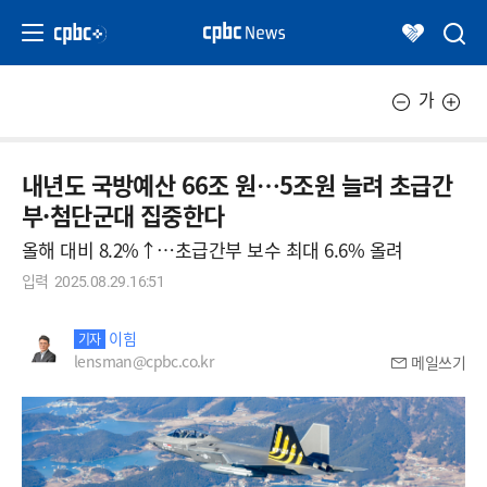
가
내년도 국방예산 66조 원…5조원 늘려 초급간
부·첨단군대 집중한다
올해 대비 8.2%↑…초급간부 보수 최대 6.6% 올려
입력
2025.08.29.16:51
이힘
기자
lensman@cpbc.co.kr
메일쓰기