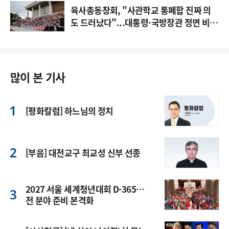
육사총동창회, "사관학교 통폐합 진짜 의
도 드러났다"...대통령·국방장관 정면 비
판
많이 본 기사
[평화칼럼] 하느님의 정치
[부음] 대전교구 최교성 신부 선종
2027 서울 세계청년대회 D-365…
전 분야 준비 본격화