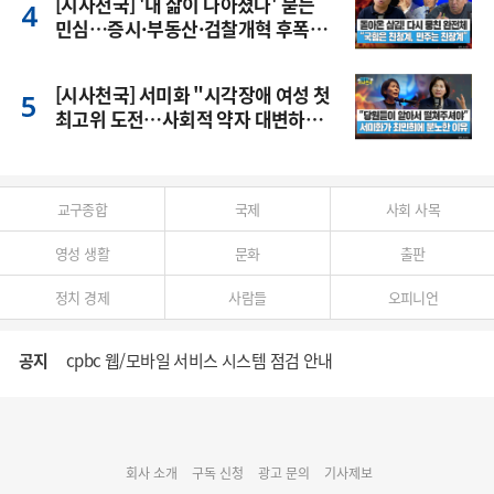
[시사천국] '내 삶이 나아졌나' 묻는
민심…증시·부동산·검찰개혁 후폭
풍
[시사천국] 서미화 "시각장애 여성 첫
최고위 도전…사회적 약자 대변하겠
다"
교구종합
국제
사회 사목
영성 생활
문화
출판
정치 경제
사람들
오피니언
공지
cpbc 웹/모바일 서비스 시스템 점검 안내
대구대교구 부교구장 김종강 시몬 주교 임명
회사 소개
구독 신청
광고 문의
기사제보
명동 미디어큐브 & 1898 미디어월 공모전 수상작 발표