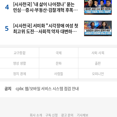
[시사천국] '내 삶이 나아졌나' 묻는
민심…증시·부동산·검찰개혁 후폭
풍
[시사천국] 서미화 "시각장애 여성 첫
최고위 도전…사회적 약자 대변하겠
다"
교구종합
국제
사회 사목
영성 생활
문화
출판
정치 경제
사람들
오피니언
공지
cpbc 웹/모바일 서비스 시스템 점검 안내
대구대교구 부교구장 김종강 시몬 주교 임명
회사 소개
구독 신청
광고 문의
기사제보
명동 미디어큐브 & 1898 미디어월 공모전 수상작 발표