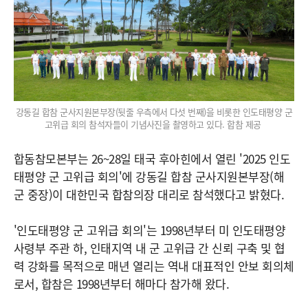
강동길 합참 군사지원본부장(뒷줄 우측에서 다섯 번째)을 비롯한 인도태평양 군
고위급 회의 참석자들이 기념사진을 촬영하고 있다. 합참 제공
합동참모본부는 26~28일 태국 후아힌에서 열린 '2025 인도
태평양 군 고위급 회의'에 강동길 합참 군사지원본부장(해
군 중장)이 대한민국 합참의장 대리로 참석했다고 밝혔다.
'인도태평양 군 고위급 회의'는 1998년부터 미 인도태평양
사령부 주관 하, 인태지역 내 군 고위급 간 신뢰 구축 및 협
력 강화를 목적으로 매년 열리는 역내 대표적인 안보 회의체
로서, 합참은 1998년부터 해마다 참가해 왔다.