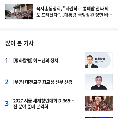
육사총동창회, "사관학교 통폐합 진짜 의
도 드러났다"...대통령·국방장관 정면 비
판
많이 본 기사
[평화칼럼] 하느님의 정치
[부음] 대전교구 최교성 신부 선종
2027 서울 세계청년대회 D-365…
전 분야 준비 본격화