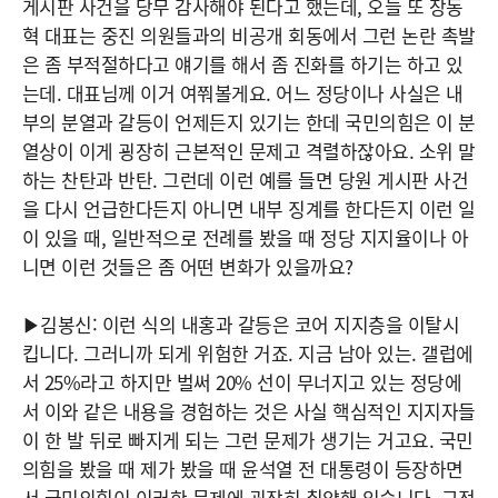
게시판 사건을 당무 감사해야 된다고 했는데, 오늘 또 장동
혁 대표는 중진 의원들과의 비공개 회동에서 그런 논란 촉발
은 좀 부적절하다고 얘기를 해서 좀 진화를 하기는 하고 있
는데. 대표님께 이거 여쭤볼게요. 어느 정당이나 사실은 내
부의 분열과 갈등이 언제든지 있기는 한데 국민의힘은 이 분
열상이 이게 굉장히 근본적인 문제고 격렬하잖아요. 소위 말
하는 찬탄과 반탄. 그런데 이런 예를 들면 당원 게시판 사건
을 다시 언급한다든지 아니면 내부 징계를 한다든지 이런 일
이 있을 때, 일반적으로 전례를 봤을 때 정당 지지율이나 아
니면 이런 것들은 좀 어떤 변화가 있을까요?
▶김봉신: 이런 식의 내홍과 갈등은 코어 지지층을 이탈시
킵니다. 그러니까 되게 위험한 거죠. 지금 남아 있는. 갤럽에
서 25%라고 하지만 벌써 20% 선이 무너지고 있는 정당에
서 이와 같은 내용을 경험하는 것은 사실 핵심적인 지지자들
이 한 발 뒤로 빠지게 되는 그런 문제가 생기는 거고요. 국민
의힘을 봤을 때 제가 봤을 때 윤석열 전 대통령이 등장하면
서 국민의힘이 이러한 문제에 굉장히 취약해 있습니다. 그전