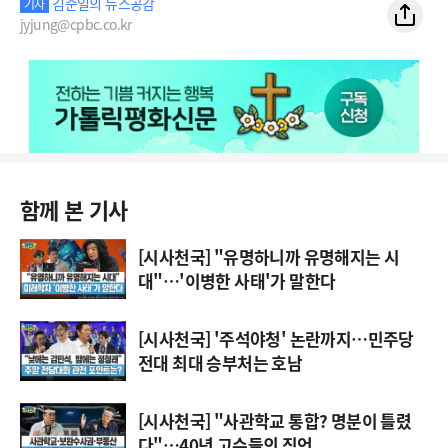
김준일의 뉴스공감
기자
jyjung@cpbc.co.kr
함께 본 기사
[시사천국] "유명하니까 유명해지는 시
대"…'이병한 사태'가 말한다
[시사천국] '주석야청' 논란까지…민주당
전대 최대 승부처는 호남
[시사천국] "사관학교 통합? 명분이 틀렸
다"…40년 고수들의 직언