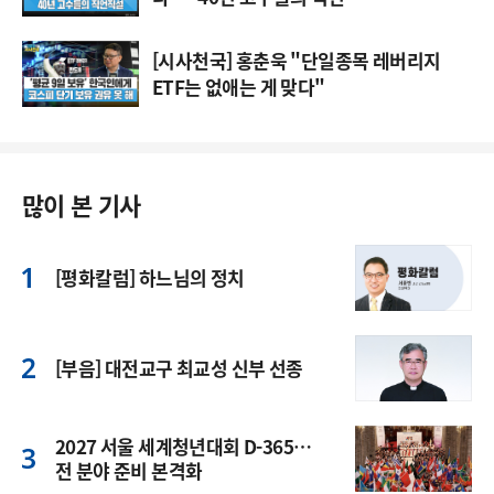
[시사천국] 홍춘욱 "단일종목 레버리지
ETF는 없애는 게 맞다"
많이 본 기사
[평화칼럼] 하느님의 정치
[부음] 대전교구 최교성 신부 선종
2027 서울 세계청년대회 D-365…
전 분야 준비 본격화