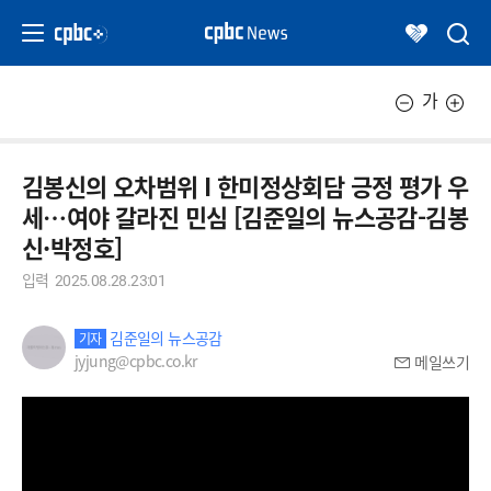
가
김봉신의 오차범위 I 한미정상회담 긍정 평가 우
세…여야 갈라진 민심 [김준일의 뉴스공감-김봉
신·박정호]
입력
2025.08.28.23:01
김준일의 뉴스공감
기자
jyjung@cpbc.co.kr
메일쓰기