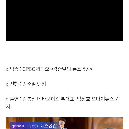
○ 방송 : CPBC 라디오 <김준일의 뉴스공감>
○ 진행 : 김준일 앵커
○ 출연 : 김봉신 메타보이스 부대표, 박정호 오마이뉴스 기
자