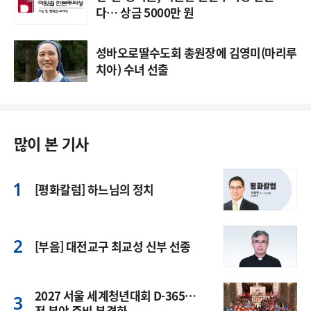
다… 상금 5000만 원
성바오로딸수도회 총원장에 김영미(마리루
치아) 수녀 선출
많이 본 기사
[평화칼럼] 하느님의 정치
[부음] 대전교구 최교성 신부 선종
2027 서울 세계청년대회 D-365…
전 분야 준비 본격화