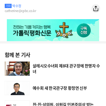
박수정
기자
catherine@cpbc.co.kr
함께 본 기사
살레시오수녀회 제8대 관구장에 한명자 수
녀
예수회 새 한국관구장 황정연 신부
전·진·상의원, 이원길 인본주의상 받는