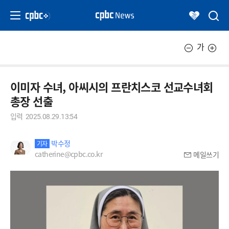
가
이미자 수녀, 아씨시의 프란치스코 선교수녀회
총장 선출
입력
2025.08.29.13:54
박수정
기자
catherine@cpbc.co.kr
메일쓰기