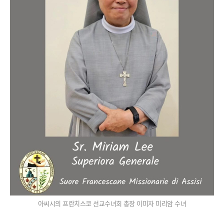
아씨시의 프란치스코 선교수녀회 총장 이미자 미리암 수녀