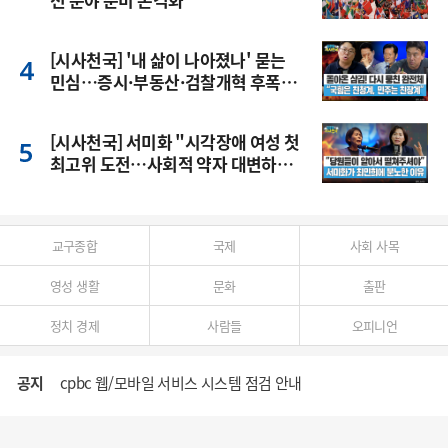
[시사천국] '내 삶이 나아졌나' 묻는
민심…증시·부동산·검찰개혁 후폭
풍
[시사천국] 서미화 "시각장애 여성 첫
최고위 도전…사회적 약자 대변하겠
다"
교구종합
국제
사회 사목
영성 생활
문화
출판
정치 경제
사람들
오피니언
공지
cpbc 웹/모바일 서비스 시스템 점검 안내
대구대교구 부교구장 김종강 시몬 주교 임명