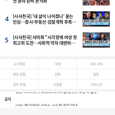
전 분야 준비 본격화
[시사천국] '내 삶이 나아졌나' 묻는
민심…증시·부동산·검찰개혁 후폭
풍
[시사천국] 서미화 "시각장애 여성 첫
최고위 도전…사회적 약자 대변하겠
다"
교구종합
국제
사회 사목
영성 생활
문화
출판
정치 경제
사람들
오피니언
공지
cpbc 웹/모바일 서비스 시스템 점검 안내
대구대교구 부교구장 김종강 시몬 주교 임명