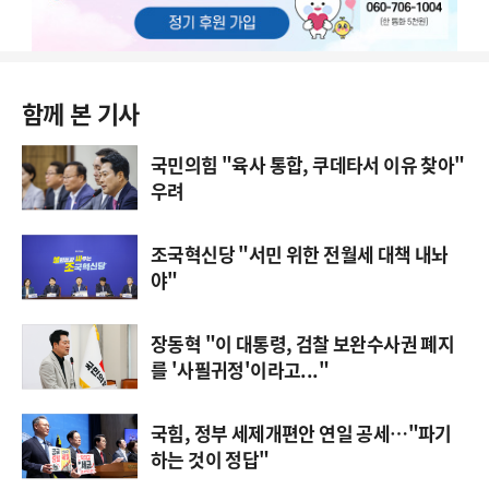
함께 본 기사
국민의힘 "육사 통합, 쿠데타서 이유 찾아"
우려
조국혁신당 "서민 위한 전월세 대책 내놔
야"
장동혁 "이 대통령, 검찰 보완수사권 폐지
를 '사필귀정'이라고..."
국힘, 정부 세제개편안 연일 공세…"파기
하는 것이 정답"