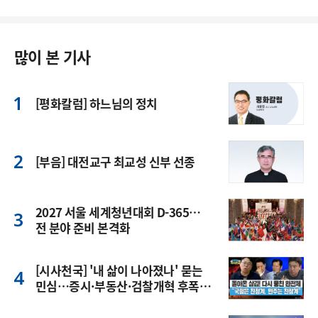
많이 본 기사
[평화칼럼] 하느님의 정치
[부음] 대전교구 최교성 신부 선종
2027 서울 세계청년대회 D-365…
전 분야 준비 본격화
[시사천국] '내 삶이 나아졌나' 묻는
민심…증시·부동산·검찰개혁 후폭
풍