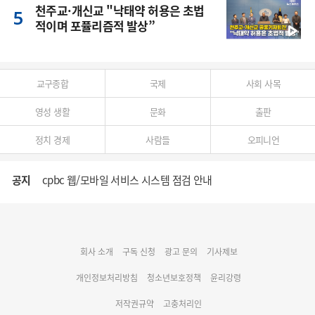
천주교·개신교 "낙태약 허용은 초법
적이며 포퓰리즘적 발상”
교구종합
국제
사회 사목
영성 생활
문화
출판
정치 경제
사람들
오피니언
공지
cpbc 웹/모바일 서비스 시스템 점검 안내
대구대교구 부교구장 김종강 시몬 주교 임명
회사 소개
구독 신청
광고 문의
기사제보
명동 미디어큐브 & 1898 미디어월 공모전 수상작 발표
개인정보처리방침
청소년보호정책
윤리강령
저작권규약
고충처리인