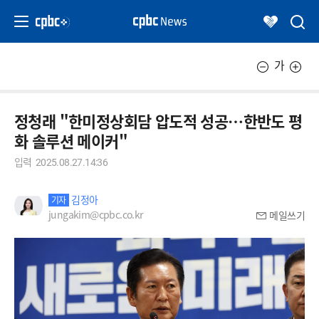
가
정청래 "한미정상회담 압도적 성공…한반도 평
화 솔루션 메이커"
입력
2025.08.27.14:36
김정아
기자
jungakim@cpbc.co.kr
메일쓰기