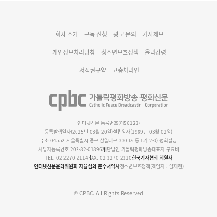
대구대교구 부교구장 김종강 시몬 주교 임명
회사 소개
구독 신청
광고 문의
기사제보
명동 미디어큐브 & 1898 미디어월 공모전 수상작 발표
개인정보처리방침
청소년보호정책
윤리강령
저작권규약
고충처리인
인터넷신문 등록번호(아56123)
등록발행일자(2025년 08월 20일)
설립일자(1989년 03월 02일)
주소 04552 서울특별시 중구 삼일대로 330 (저동 1가 2-3) 평화빌딩
사업자등록번호 202-82-01896
재단법인 가톨릭평화방송
대표자 구요비
TEL. 02-2270-2114
FAX. 02-2270-2210
한국기자협회 회원사
인터넷신문윤리위원회 자율심의 준수서약사
청소년보호정책(책임자 : 엄재현)
© CPBC. All Rights Reserved