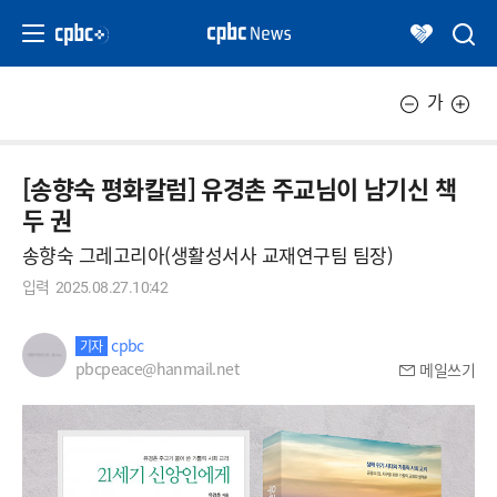
가
[송향숙 평화칼럼] 유경촌 주교님이 남기신 책
두 권
송향숙 그레고리아(생활성서사 교재연구팀 팀장)
입력
2025.08.27.10:42
cpbc
기자
pbcpeace@hanmail.net
메일쓰기