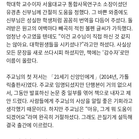
학대학 교수이자 서울대교구 통합사목연구소 소장이셨던
유경촌 신부님께 간절히 도움을 청했다. 그 바쁜 와중에도
신부님은 성실한 학생처럼 꼼꼼히 번역을 다듬어 주셨다. 돌
려받은 원고의 여백마다 빼곡히 적힌 볼펜 글씨가 가득했다.
엄청난 수고였을 텐데도 “이건 교수님이 직접 하신 것 같지
는 않아요. 대학원생들을 시키셨나?”라고만 하셨다. 사실상
모든 문장을 새로 쓰다시피 하셨지만, 책에는 ‘감수자’로만
이름이 올랐다.
주교님의 첫 저서는 「21세기 신앙인에게」(2014년, 가톨
릭출판사)였다. 주교로 임명되셨지만 단행본이 거의 없으셔
서, 그동안 발표하신 논문 중 일부를 엮어 책으로 내자고 제
안 드렸다. 사람들에게 주교님의 사상을 알릴 좋은 기회라고
생각했기 때문이다. 하지만 주교님은 “아유, 그게 뭐 도움이
되겠어요”라며 완곡히 거절하셨다. 그래도 끈질기게 설득해
결국 출간에 이르렀다.