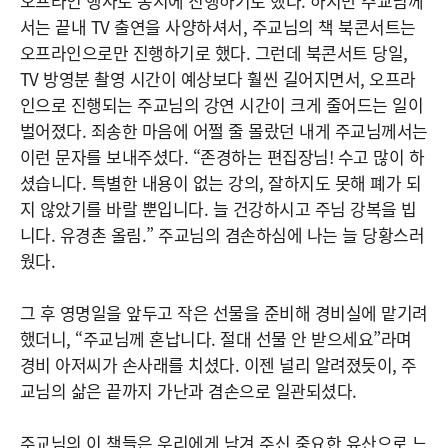
오프라인 행사로 동시에 진행하기로 했다. 하지만 주교님께
서는 끝내 TV 출연을 사양하셔서, 주교님의 책 북콘서트는
오프라인으로만 진행하기로 했다. 그런데 북콘서트 당일,
TV 방영분 촬영 시간이 예상보다 훨씬 길어지면서, 오프라
인으로 진행되는 주교님의 강연 시간이 크게 줄어드는 일이
벌어졌다. 죄송한 마음에 어쩔 줄 몰랐던 내게 주교님께서는
이런 문자를 보내주셨다. “존경하는 편집장님! 수고 많이 하
셨습니다. 특별한 내용이 없는 강의, 잘하지도 못해 폐가 되
지 않았기를 바랄 뿐입니다. 늘 건강하시고 주님 강복을 빕
니다. 유경촌 올림.” 주교님의 겸손하심에 나는 늘 당황스러
웠다.
그 후 영명일을 앞두고 작은 선물을 준비해 경비실에 맡기려
했더니, “주교님께 혼납니다. 절대 선물 안 받으세요”라며
경비 아저씨가 손사래를 치셨다. 이젠 널리 알려졌듯이, 주
교님의 삶은 끝까지 가난과 겸손으로 일관되셨다.
주교님의 이 책들은 우리에게 남겨 주신 중요한 유산으로 느