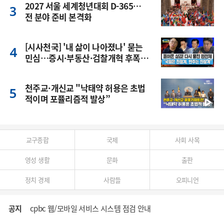
2027 서울 세계청년대회 D-365…
전 분야 준비 본격화
[시사천국] '내 삶이 나아졌나' 묻는
민심…증시·부동산·검찰개혁 후폭
풍
천주교·개신교 "낙태약 허용은 초법
적이며 포퓰리즘적 발상”
교구종합
국제
사회 사목
영성 생활
문화
출판
정치 경제
사람들
오피니언
공지
cpbc 웹/모바일 서비스 시스템 점검 안내