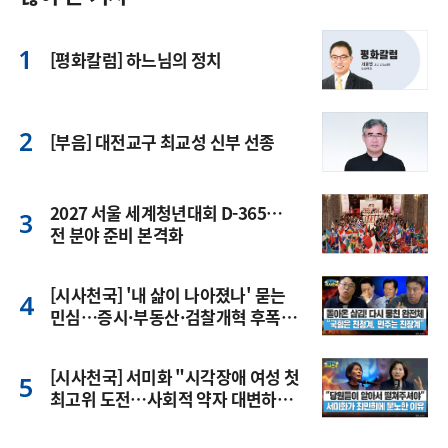
[평화칼럼] 하느님의 정치
[부음] 대전교구 최교성 신부 선종
2027 서울 세계청년대회 D-365…
전 분야 준비 본격화
[시사천국] '내 삶이 나아졌나' 묻는
민심…증시·부동산·검찰개혁 후폭
풍
[시사천국] 서미화 "시각장애 여성 첫
최고위 도전…사회적 약자 대변하겠
다"