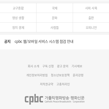
교구종합
국제
사회 사목
영성 생활
문화
출판
정치 경제
사람들
오피니언
공지
cpbc 웹/모바일 서비스 시스템 점검 안내
대구대교구 부교구장 김종강 시몬 주교 임명
회사 소개
구독 신청
광고 문의
기사제보
명동 미디어큐브 & 1898 미디어월 공모전 수상작 발표
개인정보처리방침
청소년보호정책
윤리강령
저작권규약
고충처리인