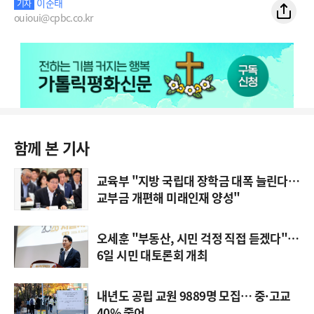
이준태
기자
ouioui@cpbc.co.kr
함께 본 기사
교육부 "지방 국립대 장학금 대폭 늘린다…
교부금 개편해 미래인재 양성"
오세훈 "부동산, 시민 걱정 직접 듣겠다"…
6일 시민 대토론회 개최
내년도 공립 교원 9889명 모집… 중·고교
40% 줄어