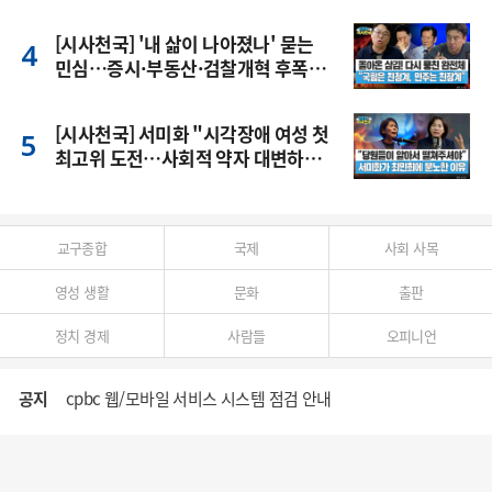
[시사천국] '내 삶이 나아졌나' 묻는
민심…증시·부동산·검찰개혁 후폭
풍
[시사천국] 서미화 "시각장애 여성 첫
최고위 도전…사회적 약자 대변하겠
다"
교구종합
국제
사회 사목
영성 생활
문화
출판
정치 경제
사람들
오피니언
공지
cpbc 웹/모바일 서비스 시스템 점검 안내
대구대교구 부교구장 김종강 시몬 주교 임명