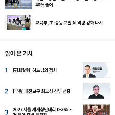
40% 줄어
교육부, 초·중등 교원 AI 역량 강화 나서
많이 본 기사
[평화칼럼] 하느님의 정치
[부음] 대전교구 최교성 신부 선종
2027 서울 세계청년대회 D-365…
전 분야 준비 본격화