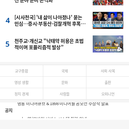
[시사천국] '내 삶이 나아졌나' 묻는
민심…증시·부동산·검찰개혁 후폭
풍
천주교·개신교 "낙태약 허용은 초법
적이며 포퓰리즘적 발상”
교구종합
국제
사회 사목
영성 생활
문화
출판
정치 경제
사람들
오피니언
명동 미디어큐브 & 1898 미디어월 공모전 수상작 발표
공지
cpbc 웹/모바일 서비스 시스템 점검 안내
대구대교구 부교구장 김종강 시몬 주교 임명