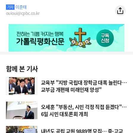
이준태
기자
ouioui@cpbc.co.kr
함께 본 기사
교육부 "지방 국립대 장학금 대폭 늘린다…
교부금 개편해 미래인재 양성"
오세훈 "부동산, 시민 걱정 직접 듣겠다"…
6일 시민 대토론회 개최
내년도 공립 교원 9889명 모집… 중·고교