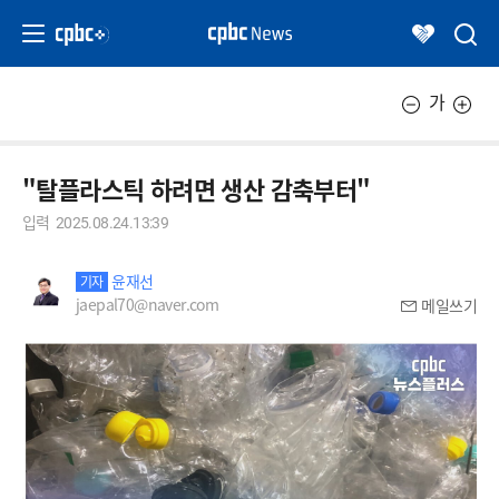
가
"탈플라스틱 하려면 생산 감축부터"
입력
2025.08.24.13:39
윤재선
기자
jaepal70@naver.com
메일쓰기