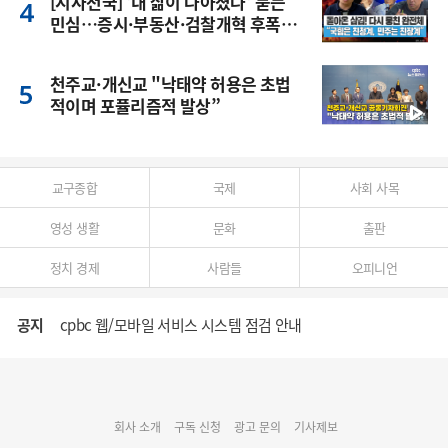
[시사천국] '내 삶이 나아졌나' 묻는
민심…증시·부동산·검찰개혁 후폭
풍
천주교·개신교 "낙태약 허용은 초법
적이며 포퓰리즘적 발상”
교구종합
국제
사회 사목
영성 생활
문화
출판
정치 경제
사람들
오피니언
공지
cpbc 웹/모바일 서비스 시스템 점검 안내
대구대교구 부교구장 김종강 시몬 주교 임명
회사 소개
구독 신청
광고 문의
기사제보
명동 미디어큐브 & 1898 미디어월 공모전 수상작 발표