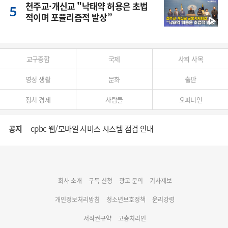
천주교·개신교 "낙태약 허용은 초법
적이며 포퓰리즘적 발상”
교구종합
국제
사회 사목
영성 생활
문화
출판
정치 경제
사람들
오피니언
공지
cpbc 웹/모바일 서비스 시스템 점검 안내
대구대교구 부교구장 김종강 시몬 주교 임명
회사 소개
구독 신청
광고 문의
기사제보
명동 미디어큐브 & 1898 미디어월 공모전 수상작 발표
개인정보처리방침
청소년보호정책
윤리강령
저작권규약
고충처리인