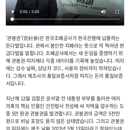
‘관봉권’(官封券)은 한국조폐공사가 한국은행에 납품하는
돈다발입니다. 관에서 봉인한 지폐라는 뜻으로 막 찍어낸 현
금다발을 말합니다. 조폐공사에서는 새 돈임을 증명하기 위
해 관봉권 띠지에다 각종 데이터를 기록해 놓았습니다. 띠지
에는 검수 날짜, 담당자 코드, 사용자 장비까지 적혀있습니
다. 그래서 제조사의 품질보증서처럼 띠지는 돈의 품질보증
서입니다.
지난해 12월 검찰은 윤석열 전 대통령 부부를 둘러싼 여러
의혹의 핵심 인물인 건진법사 전성배 씨 자택을 압수하는 도
중 5만 원권 관봉권을 발견합니다. 관봉권의 금액은 5천만
원으로 비닐 포장도 뜯지 않은 상태였습니다. 그리고 관봉권
의 띠지에는 제조 날짜 2022년 5월 13일이라고 적혀있는데,