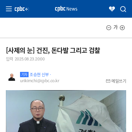
가
[사제의 눈] 건진, 돈다발 그리고 검찰
입력
2025.08.23.20:00
조승현 신부 ·
기자
urikimchi@cpbc.co.kr
메일쓰기