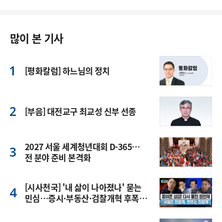
많이 본 기사
[평화칼럼] 하느님의 정치
[부음] 대전교구 최교성 신부 선종
2027 서울 세계청년대회 D-365…
전 분야 준비 본격화
[시사천국] '내 삶이 나아졌나' 묻는
민심…증시·부동산·검찰개혁 후폭
풍