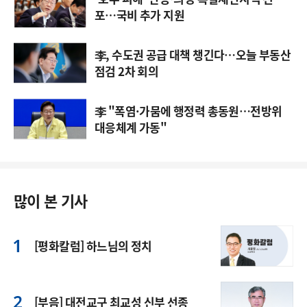
포…국비 추가 지원
李, 수도권 공급 대책 챙긴다…오늘 부동산
점검 2차 회의
李 "폭염·가뭄에 행정력 총동원…전방위
대응체계 가동"
많이 본 기사
[평화칼럼] 하느님의 정치
[부음] 대전교구 최교성 신부 선종