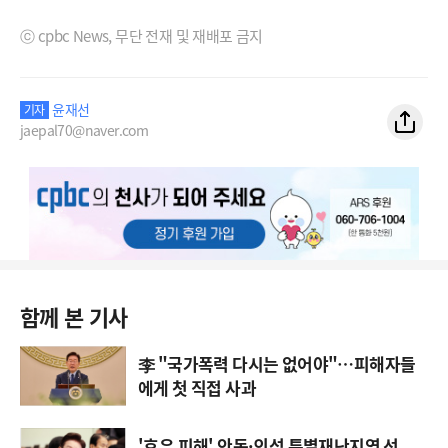
ⓒ cpbc News, 무단 전재 및 재배포 금지
윤재선
기자
jaepal70@naver.com
함께 본 기사
李 "국가폭력 다시는 없어야"…피해자들
에게 첫 직접 사과
'호우 피해' 안동·의성 특별재난지역 선