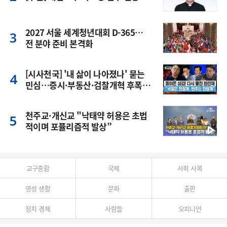
2027 서울 세계청년대회 D-365…
전 분야 준비 본격화
[시사천국] '내 삶이 나아졌나' 묻는
민심…증시·부동산·검찰개혁 후폭
풍
천주교·개신교 "낙태약 허용은 초법
적이며 포퓰리즘적 발상”
교구종합
국제
사회 사목
영성 생활
문화
출판
정치 경제
사람들
오피니언