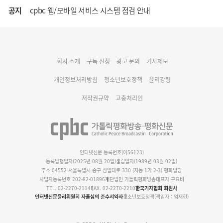
공지
cpbc 웹/모바일 서비스 시스템 점검 안내
대구대교구 부교구장 김종강 시몬 주교 임명
회사 소개
구독 신청
광고 문의
기사제보
명동 미디어큐브 & 1898 미디어월 공모전 수상작 발표
개인정보처리방침
청소년보호정책
윤리강령
저작권규약
고충처리인
인터넷신문 등록번호(아56123)
등록발행일자(2025년 08월 20일)
설립일자(1989년 03월 02일)
주소 04552 서울특별시 중구 삼일대로 330 (저동 1가 2-3) 평화빌딩
사업자등록번호 202-82-01896
재단법인 가톨릭평화방송
대표자 구요비
TEL. 02-2270-2114
FAX. 02-2270-2210
한국기자협회 회원사
인터넷신문윤리위원회 자율심의 준수서약사
청소년보호정책(책임자 : 엄재현)