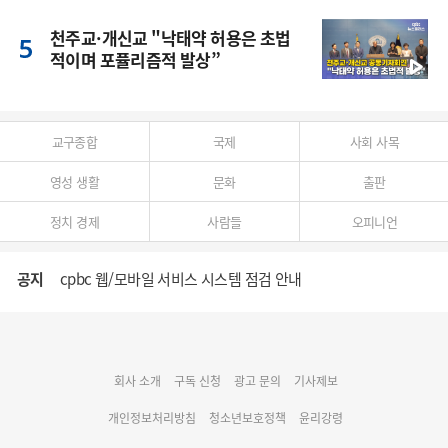
천주교·개신교 "낙태약 허용은 초법
적이며 포퓰리즘적 발상”
교구종합
국제
사회 사목
영성 생활
문화
출판
정치 경제
사람들
오피니언
공지
cpbc 웹/모바일 서비스 시스템 점검 안내
대구대교구 부교구장 김종강 시몬 주교 임명
회사 소개
구독 신청
광고 문의
기사제보
명동 미디어큐브 & 1898 미디어월 공모전 수상작 발표
개인정보처리방침
청소년보호정책
윤리강령