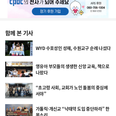
함께 본 기사
WYD 수호성인 성해, 수원교구 순례 나섰다
영유아 부모들의 생생한 신앙 교육, 책으로
나왔다
“초고령 사회, 교회가 노인 돌봄의 중심에
서야”
가톨릭·개신교 “낙태약 도입 중단하라” 한
목소리