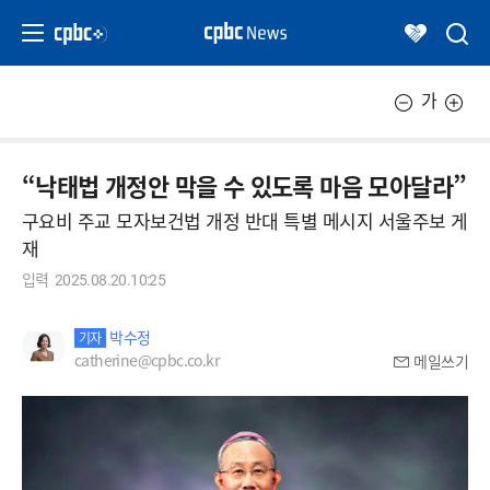
가
“낙태법 개정안 막을 수 있도록 마음 모아달라”
구요비 주교 모자보건법 개정 반대 특별 메시지 서울주보 게
재
입력
2025.08.20.10:25
박수정
기자
catherine@cpbc.co.kr
메일쓰기