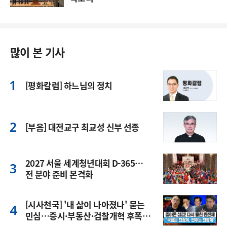
많이 본 기사
[평화칼럼] 하느님의 정치
[부음] 대전교구 최교성 신부 선종
2027 서울 세계청년대회 D-365…
전 분야 준비 본격화
[시사천국] '내 삶이 나아졌나' 묻는
민심…증시·부동산·검찰개혁 후폭
풍