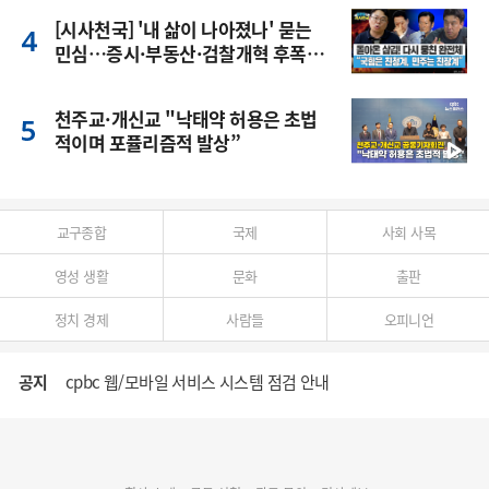
[시사천국] '내 삶이 나아졌나' 묻는
민심…증시·부동산·검찰개혁 후폭
풍
천주교·개신교 "낙태약 허용은 초법
적이며 포퓰리즘적 발상”
교구종합
국제
사회 사목
영성 생활
문화
출판
정치 경제
사람들
오피니언
공지
cpbc 웹/모바일 서비스 시스템 점검 안내
대구대교구 부교구장 김종강 시몬 주교 임명