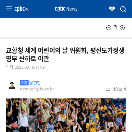
가
교황청 세계 어린이의 날 위원회, 평신도가정생
명부 산하로 이관
입력
2025.08.19.17:39
장현민
기자
memo@cpbc.co.kr
메일쓰기