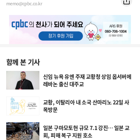
memo@cpbc.co.kr
함께 본 기사
신임 뉴욕 유엔 주재 교황청 상임 옵서버에
레바논 출신 대주교
교황, 이탈리아 내 소국 산마리노 22일 사
목방문
일본 구마모토현 규모 7.1 강진… 일본 교
회, 피해 복구 지원 호소