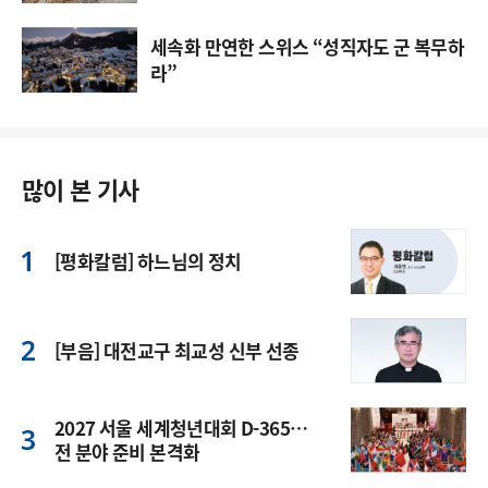
세속화 만연한 스위스 “성직자도 군 복무하
라”
많이 본 기사
[평화칼럼] 하느님의 정치
[부음] 대전교구 최교성 신부 선종
2027 서울 세계청년대회 D-365…
전 분야 준비 본격화