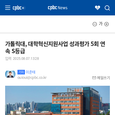
가
가톨릭대, 대학혁신지원사업 성과평가 5회 연
속 S등급
입력
2025.08.07.13:28
이준태
기자
ouioui@cpbc.co.kr
메일쓰기