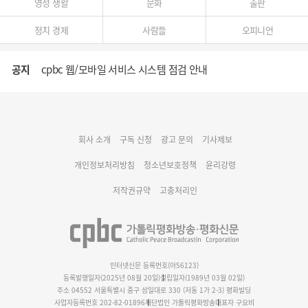
영성 생활
문화
출판
정치 경제
사람들
오피니언
공지
cpbc 웹/모바일 서비스 시스템 점검 안내
대구대교구 부교구장 김종강 시몬 주교 임명
회사 소개
구독 신청
광고 문의
기사제보
명동 미디어큐브 & 1898 미디어월 공모전 수상작 발표
개인정보처리방침
청소년보호정책
윤리강령
저작권규약
고충처리인
인터넷신문 등록번호(아56123)
등록발행일자(2025년 08월 20일)
설립일자(1989년 03월 02일)
주소 04552 서울특별시 중구 삼일대로 330 (저동 1가 2-3) 평화빌딩
사업자등록번호 202-82-01896
재단법인 가톨릭평화방송
대표자 구요비