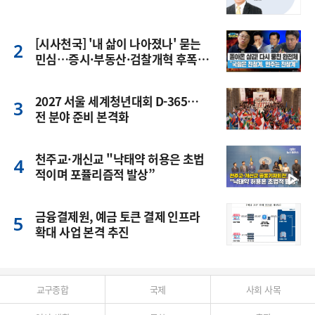
[시사천국] '내 삶이 나아졌나' 묻는
민심…증시·부동산·검찰개혁 후폭
풍
2027 서울 세계청년대회 D-365…
전 분야 준비 본격화
천주교·개신교 "낙태약 허용은 초법
적이며 포퓰리즘적 발상”
금융결제원, 예금 토큰 결제 인프라
확대 사업 본격 추진
교구종합
국제
사회 사목