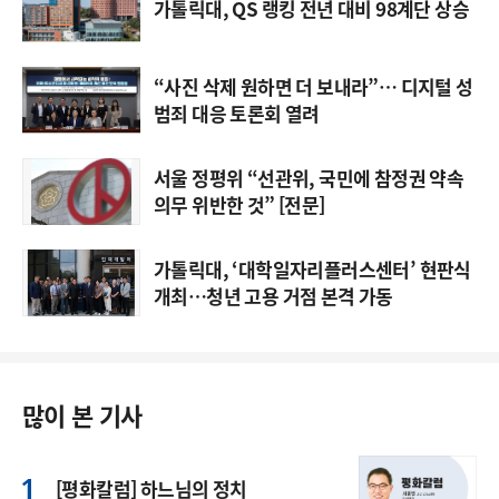
가톨릭대, QS 랭킹 전년 대비 98계단 상승
“사진 삭제 원하면 더 보내라”… 디지털 성
범죄 대응 토론회 열려
서울 정평위 “선관위, 국민에 참정권 약속
의무 위반한 것” [전문]
가톨릭대, ‘대학일자리플러스센터’ 현판식
개최…청년 고용 거점 본격 가동
많이 본 기사
[평화칼럼] 하느님의 정치