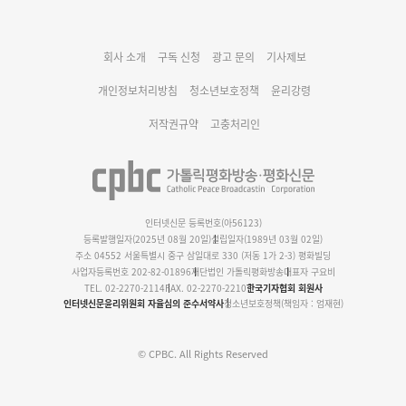
대구대교구 부교구장 김종강 시몬 주교 임명
회사 소개
구독 신청
광고 문의
기사제보
명동 미디어큐브 & 1898 미디어월 공모전 수상작 발표
개인정보처리방침
청소년보호정책
윤리강령
저작권규약
고충처리인
인터넷신문 등록번호(아56123)
등록발행일자(2025년 08월 20일)
설립일자(1989년 03월 02일)
주소 04552 서울특별시 중구 삼일대로 330 (저동 1가 2-3) 평화빌딩
사업자등록번호 202-82-01896
재단법인 가톨릭평화방송
대표자 구요비
TEL. 02-2270-2114
FAX. 02-2270-2210
한국기자협회 회원사
인터넷신문윤리위원회 자율심의 준수서약사
청소년보호정책(책임자 : 엄재현)
© CPBC. All Rights Reserved