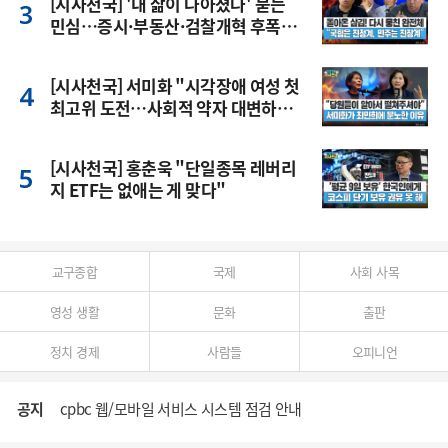
[시사천국] '내 삶이 나아졌나' 묻는
민심…증시·부동산·검찰개혁 후폭
풍
[시사천국] 서미화 "시각장애 여성 첫
최고위 도전…사회적 약자 대변하겠
다"
[시사천국] 홍춘욱 "단일종목 레버리
지 ETF는 없애는 게 맞다"
교구종합
국제
사회 사목
영성 생활
문화
출판
정치 경제
사람들
오피니언
공지
cpbc 웹/모바일 서비스 시스템 점검 안내