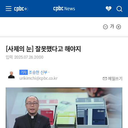
가
[사제의 눈] 잘못했다고 해야지
입력
2025.07.26.20:00
조승현 신부 ·
기자
urikimchi@cpbc.co.kr
메일쓰기