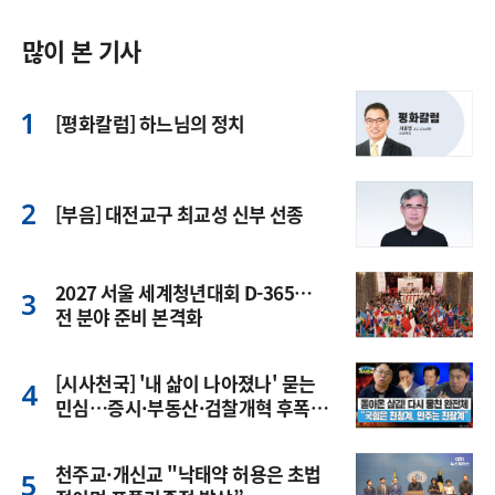
많이 본 기사
[평화칼럼] 하느님의 정치
[부음] 대전교구 최교성 신부 선종
2027 서울 세계청년대회 D-365…
전 분야 준비 본격화
[시사천국] '내 삶이 나아졌나' 묻는
민심…증시·부동산·검찰개혁 후폭
풍
천주교·개신교 "낙태약 허용은 초법