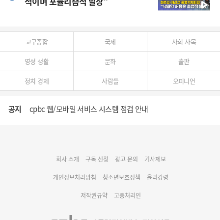
적이며 포퓰리즘적 발상”
교구종합
국제
사회 사목
영성 생활
문화
출판
정치 경제
사람들
오피니언
공지
cpbc 웹/모바일 서비스 시스템 점검 안내
대구대교구 부교구장 김종강 시몬 주교 임명
회사 소개
구독 신청
광고 문의
기사제보
명동 미디어큐브 & 1898 미디어월 공모전 수상작 발표
개인정보처리방침
청소년보호정책
윤리강령
저작권규약
고충처리인