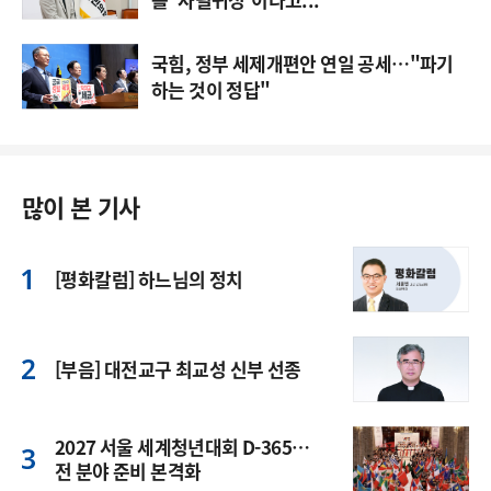
국힘, 정부 세제개편안 연일 공세…"파기
하는 것이 정답"
많이 본 기사
[평화칼럼] 하느님의 정치
[부음] 대전교구 최교성 신부 선종
2027 서울 세계청년대회 D-365…
전 분야 준비 본격화