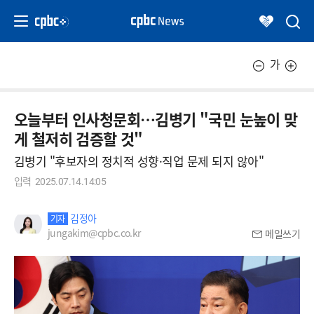
가
오늘부터 인사청문회…김병기 "국민 눈높이 맞
게 철저히 검증할 것"
김병기 "후보자의 정치적 성향·직업 문제 되지 않아"
입력
2025.07.14.14:05
김정아
기자
jungakim@cpbc.co.kr
메일쓰기