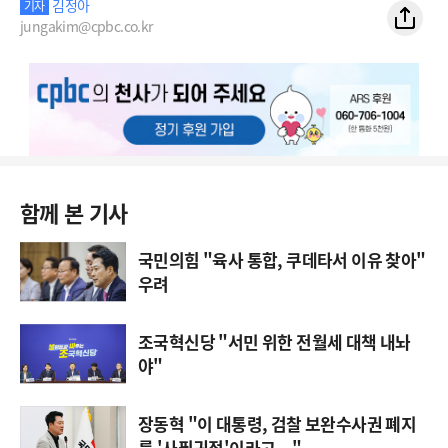
김정아
기자
jungakim@cpbc.co.kr
함께 본 기사
국민의힘 "육사 통합, 쿠데타서 이유 찾아"
우려
조국혁신당 "서민 위한 전월세 대책 내놔
야"
장동혁 "이 대통령, 검찰 보완수사권 폐지
를 '사필귀정'이라고..."