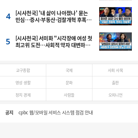
[시사천국] '내 삶이 나아졌나' 묻는
민심…증시·부동산·검찰개혁 후폭
풍
[시사천국] 서미화 "시각장애 여성 첫
최고위 도전…사회적 약자 대변하겠
다"
교구종합
국제
사회 사목
영성 생활
문화
출판
정치 경제
사람들
오피니언
공지
cpbc 웹/모바일 서비스 시스템 점검 안내
대구대교구 부교구장 김종강 시몬 주교 임명