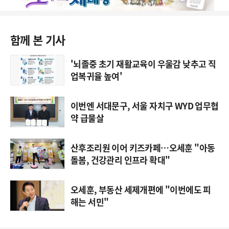
함께 본 기사
'뇌졸중 초기 재활교육이 우울감 낮추고 직
업복귀율 높여'
이번엔 서대문구, 서울 자치구 WYD 업무협
약 급물살
산후조리원 이어 키즈카페…오세훈 "아동
돌봄, 건강관리 인프라 확대"
오세훈, 부동산 세제개편에 "이번에도 피
해는 서민"