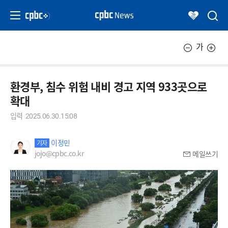
가
환경부, 침수 위험 내비 경고 지역 933곳으로
확대
입력
2025.06.30.15:08
이정민
기자
jojo@cpbc.co.kr
메일쓰기