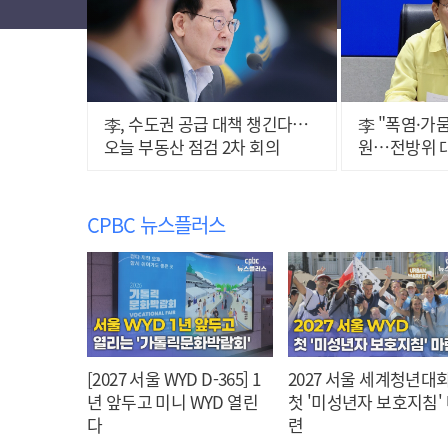
李, 수도권 공급 대책 챙긴다…
李 "폭염·가
오늘 부동산 점검 2차 회의
원…전방위 
CPBC 뉴스플러스
[2027 서울 WYD D-365] 1
2027 서울 세계청년대회
년 앞두고 미니 WYD 열린
첫 '미성년자 보호지침'
다
련