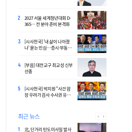
염의 진실…올해가 가장 시
원한 여름?
2027 서울 세계청년대회 D-
2027 서울 WYD 공식 주제가
365… 전 분야 준비 본격화
오늘 공개…한국인 곡 선정
[시사천국] '내 삶이 나아졌
[시사천국] 서미화 "시각장애
나' 묻는 민심…증시·부동산
여성 첫 최고위 도전…사회
·검찰개혁 후폭풍
적 약자 대변하겠다"
[시사천국] 홍춘욱 "단일종목 레버리지 ETF는
[부음] 대전교구 최교성 신부
없애는 게 맞다"
선종
2027 서울 세계청년대회 주
[시사천국] 박지원 "사건 암
제가 공개…희망의 선율 울
장 우려가 검사 수사권 유지
린다
근거 될 수 없어"
최근 뉴스
北, 단거리 탄도미사일 발사
[속보] 북한, 동해상으로 미상