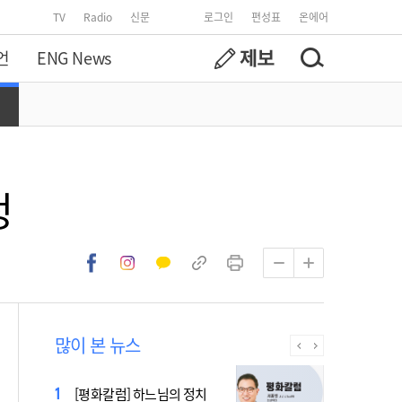
TV
Radio
신문
로그인
편성표
온에어
언
ENG News
정
많이 본 뉴스
[시사천국] 알고 싶지 않은 폭
[평화칼럼] 하느님의 정치