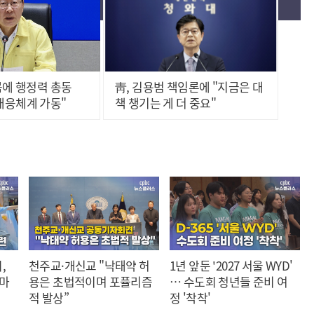
뭄에 행정력 총동
靑, 김용범 책임론에 "지금은 대
대응체계 가동"
책 챙기는 게 더 중요"
,
천주교·개신교 "낙태약 허
1년 앞둔 '2027 서울 WYD'
 마
용은 초법적이며 포퓰리즘
… 수도회 청년들 준비 여
적 발상”
정 '착착'