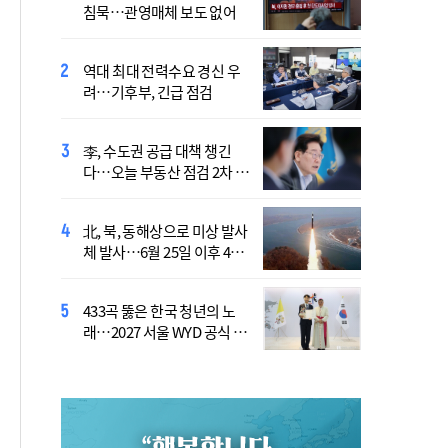
침묵…관영매체 보도 없어
의 발사체 발사
역대 최대 전력수요 경신 우
국민의힘 "육사 통합, 쿠데타
려…기후부, 긴급 점검
서 이유 찾아" 우려
李, 수도권 공급 대책 챙긴
심야에도 자살예방 109 상
다…오늘 부동산 점검 2차 회
담…생명의전화, 9월 말까지
의
지원
北, 북, 동해상으로 미상 발사
멸종위기 저어새 올해 3300
체 발사…6월 25일 이후 42
쌍 번식…남해안 첫 번식 확
일만
인
433곡 뚫은 한국 청년의 노
장기요양 재가 노인 10명 중
래…2027 서울 WYD 공식 주
7명 "아파도 살던 집에서 살
제가로
겠다"