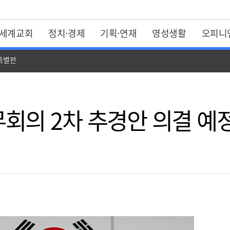
세계교회
정치·경제
기획·연재
영성생활
오피니
 특별판
회의 2차 추경안 의결 예