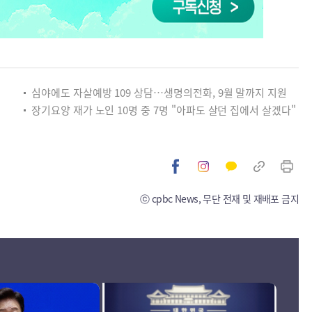
심야에도 자살예방 109 상담…생명의전화, 9월 말까지 지원
장기요양 재가 노인 10명 중 7명 "아파도 살던 집에서 살겠다"
ⓒ cpbc News, 무단 전재 및 재배포 금지