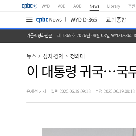
WYD
VOD
AOD
News
Library
후원
WYD D-365
교회종합
가톨릭평화신문
제 1869호 2026년 08월 03일 WYD D-365
뉴스
정치·경제
청와대
이 대통령 귀국…국무
윤재선 기자
입력 2025.06.19.09:18
수정 2025.06.19.09:18