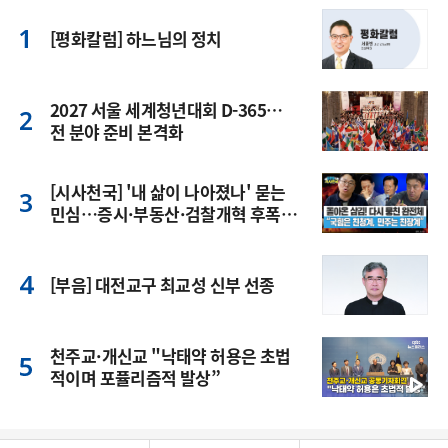
[평화칼럼] 하느님의 정치
2027 서울 세계청년대회 D-365…
전 분야 준비 본격화
[시사천국] '내 삶이 나아졌나' 묻는
민심…증시·부동산·검찰개혁 후폭
풍
[부음] 대전교구 최교성 신부 선종
천주교·개신교 "낙태약 허용은 초법
적이며 포퓰리즘적 발상”