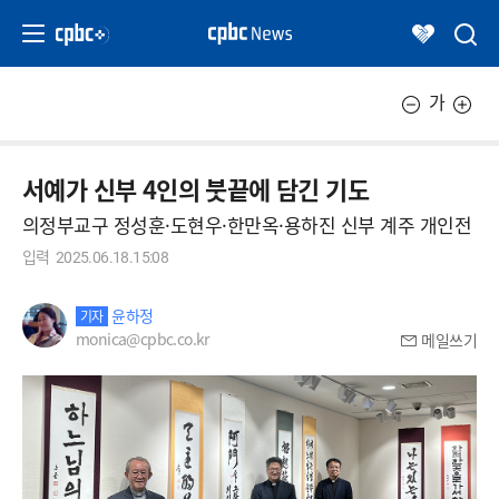
가
서예가 신부 4인의 붓끝에 담긴 기도
의정부교구 정성훈·도현우·한만옥·용하진 신부 계주 개인전
입력
2025.06.18.15:08
윤하정
기자
monica@cpbc.co.kr
메일쓰기