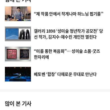
“제 작품 안에서 작게나마 하느님 뵙기를”
갤러리 1898 ‘성미술 청년작가 공모전’ 당
선 작가, 김지수·채수린 개인전 열린다
“미를 통한 복음화”… 성미술 소품·굿즈
한자리에
베토벤 ‘합창’ 다채로운 무대로 만난다
많이 본 기사