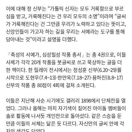
이에 대해 정 신부는 “가톨릭 신자는 모두 거룩함으로 부르
심을 받고, 거룩해진다는 건 우리 모두의 소명”이라며 “글씨
가 거룩해진다는 건 그만큼 우리가 노력하고 있다는 뜻이고,
신앙인들이 가고자 하는 길을 우리는 서예라는 도구를 통해
담아내는 것“이라고 설명을 더했다.
「축성의 서예가, 심성필성 작품 총서」는 총 4권으로, 이들
사제가 각각 20개 작품을 붓글씨로 쓰고 묵상하는 글을 더
한 책이다. 한 릴레이 전시에서는 정성훈 신부(6.20~29)를
시작으로 도현우(7.4~13)·한만옥(7.18~27)·용하진(8.8~17)
신부의 작품 총 80점이 4회에 걸쳐 소개된다.
이들은 지난해 사순 시기에도 갤러리 1898에서 단체전을 열
었다. 그러나 올해는 마치 자기색이 짙어진 아이돌 멤버들이
솔로 활동에 나서듯 개인전으로 돌아섰다. 같은 스승을 둔
만큼 이들의 서체는 닮은 듯 다르다. 자신만의 글씨 안에 각
자의 생각도 담았다.