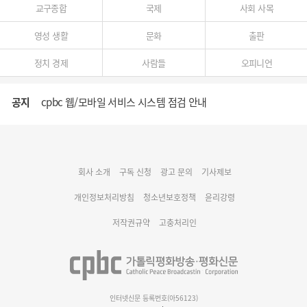
교구종합
국제
사회 사목
영성 생활
문화
출판
정치 경제
사람들
오피니언
공지
cpbc 웹/모바일 서비스 시스템 점검 안내
대구대교구 부교구장 김종강 시몬 주교 임명
회사 소개
구독 신청
광고 문의
기사제보
명동 미디어큐브 & 1898 미디어월 공모전 수상작 발표
개인정보처리방침
청소년보호정책
윤리강령
저작권규약
고충처리인
인터넷신문 등록번호(아56123)