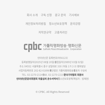
대구대교구 부교구장 김종강 시몬 주교 임명
회사 소개
구독 신청
광고 문의
기사제보
명동 미디어큐브 & 1898 미디어월 공모전 수상작 발표
개인정보처리방침
청소년보호정책
윤리강령
저작권규약
고충처리인
인터넷신문 등록번호(아56123)
등록발행일자(2025년 08월 20일)
설립일자(1989년 03월 02일)
주소 04552 서울특별시 중구 삼일대로 330 (저동 1가 2-3) 평화빌딩
사업자등록번호 202-82-01896
재단법인 가톨릭평화방송
대표자 구요비
TEL. 02-2270-2114
FAX. 02-2270-2210
한국기자협회 회원사
인터넷신문윤리위원회 자율심의 준수서약사
청소년보호정책(책임자 : 엄재현)
© CPBC. All Rights Reserved