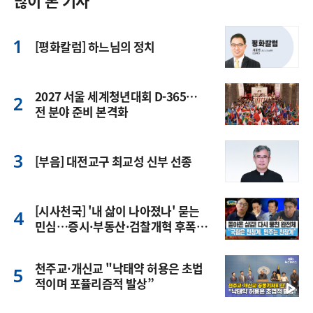
많이 본 기사
[평화칼럼] 하느님의 정치
2027 서울 세계청년대회 D-365…
전 분야 준비 본격화
[부음] 대전교구 최교성 신부 선종
[시사천국] '내 삶이 나아졌나' 묻는
민심…증시·부동산·검찰개혁 후폭
풍
천주교·개신교 "낙태약 허용은 초법
적이며 포퓰리즘적 발상”