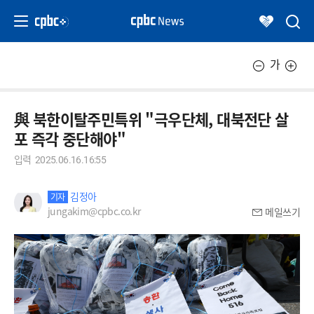
가
與 북한이탈주민특위 "극우단체, 대북전단 살
포 즉각 중단해야"
입력
2025.06.16.16:55
김정아
기자
jungakim@cpbc.co.kr
메일쓰기