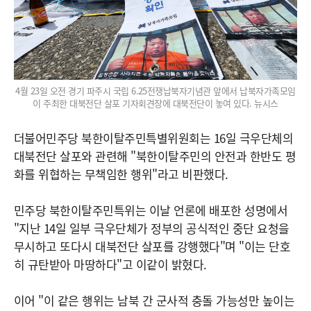
4월 23일 오전 경기 파주시 국립 6.25전쟁납북자기념관 앞에서 납북자가족모임
이 주최한 대북전단 살포 기자회견장에 대북전단이 놓여 있다. 뉴시스
더불어민주당 북한이탈주민특별위원회는 16일 극우단체의
대북전단 살포와 관련해 "북한이탈주민의 안전과 한반도 평
화를 위협하는 무책임한 행위"라고 비판했다.
민주당 북한이탈주민특위는 이날 언론에 배포한 성명에서
"지난 14일 일부 극우단체가 정부의 공식적인 중단 요청을
무시하고 또다시 대북전단 살포를 강행했다"며 "이는 단호
히 규탄받아 마땅하다"고 이같이 밝혔다.
이어 "이 같은 행위는 남북 간 군사적 충돌 가능성만 높이는