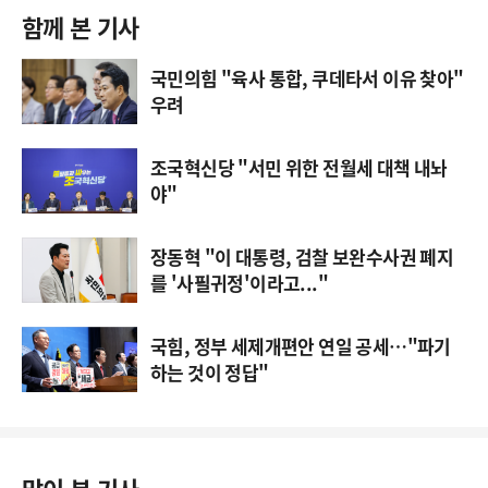
함께 본 기사
국민의힘 "육사 통합, 쿠데타서 이유 찾아"
우려
조국혁신당 "서민 위한 전월세 대책 내놔
야"
장동혁 "이 대통령, 검찰 보완수사권 폐지
를 '사필귀정'이라고..."
국힘, 정부 세제개편안 연일 공세…"파기
하는 것이 정답"