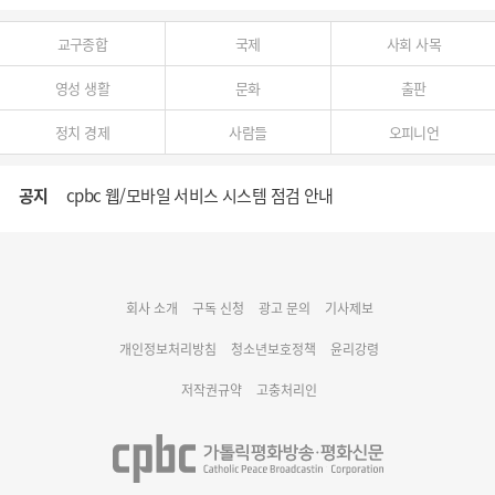
교구종합
국제
사회 사목
영성 생활
문화
출판
정치 경제
사람들
오피니언
공지
cpbc 웹/모바일 서비스 시스템 점검 안내
대구대교구 부교구장 김종강 시몬 주교 임명
회사 소개
구독 신청
광고 문의
기사제보
명동 미디어큐브 & 1898 미디어월 공모전 수상작 발표
개인정보처리방침
청소년보호정책
윤리강령
저작권규약
고충처리인