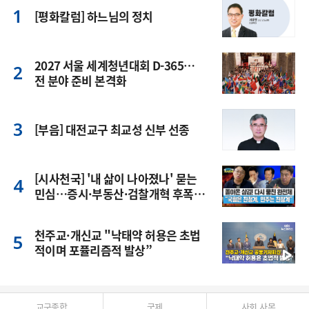
[평화칼럼] 하느님의 정치
2027 서울 세계청년대회 D-365…
전 분야 준비 본격화
[부음] 대전교구 최교성 신부 선종
[시사천국] '내 삶이 나아졌나' 묻는
민심…증시·부동산·검찰개혁 후폭
풍
천주교·개신교 "낙태약 허용은 초법
적이며 포퓰리즘적 발상”
교구종합
국제
사회 사목