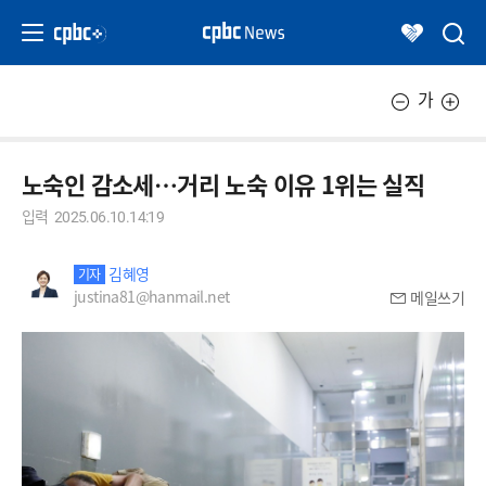
가
노숙인 감소세…거리 노숙 이유 1위는 실직
입력
2025.06.10.14:19
김혜영
기자
justina81@hanmail.net
메일쓰기