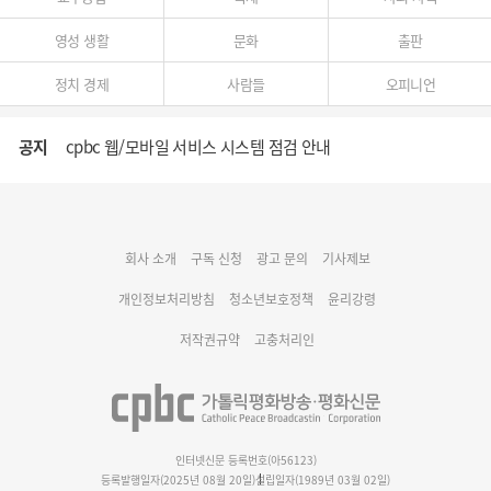
영성 생활
문화
출판
정치 경제
사람들
오피니언
공지
cpbc 웹/모바일 서비스 시스템 점검 안내
대구대교구 부교구장 김종강 시몬 주교 임명
회사 소개
구독 신청
광고 문의
기사제보
명동 미디어큐브 & 1898 미디어월 공모전 수상작 발표
개인정보처리방침
청소년보호정책
윤리강령
저작권규약
고충처리인
인터넷신문 등록번호(아56123)
등록발행일자(2025년 08월 20일)
설립일자(1989년 03월 02일)