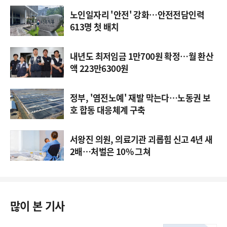
노인일자리 '안전' 강화…안전전담인력
613명 첫 배치
내년도 최저임금 1만700원 확정…월 환산
액 223만6300원
정부, '염전노예' 재발 막는다…노동권 보
호 합동 대응체계 구축
서왕진 의원, 의료기관 괴롭힘 신고 4년 새
2배…처벌은 10% 그쳐
많이 본 기사