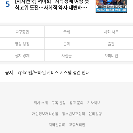
[시사천국] 서미화 "시각장애 여성 첫
최고위 도전…사회적 약자 대변하겠
다"
교구종합
국제
사회 사목
영성 생활
문화
출판
정치 경제
사람들
오피니언
공지
cpbc 웹/모바일 서비스 시스템 점검 안내
대구대교구 부교구장 김종강 시몬 주교 임명
회사 소개
구독 신청
광고 문의
기사제보
명동 미디어큐브 & 1898 미디어월 공모전 수상작 발표
개인정보처리방침
청소년보호정책
윤리강령
저작권규약
고충처리인