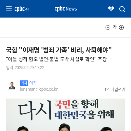
가
국힘 "이재명 '범죄 가족' 비리, 사퇴해야"
"아들 성적 혐오 발언·불법 도박 사실로 확인" 주장
입력
2025.05.29.17:22
이힘
기자
lensman@cpbc.co.kr
메일쓰기