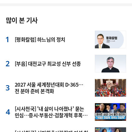
많이 본 기사
[평화칼럼] 하느님의 정치
[부음] 대전교구 최교성 신부 선종
2027 서울 세계청년대회 D-365…
전 분야 준비 본격화
[시사천국] '내 삶이 나아졌나' 묻는
민심…증시·부동산·검찰개혁 후폭
풍