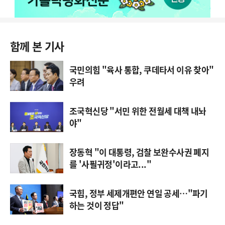
함께 본 기사
국민의힘 "육사 통합, 쿠데타서 이유 찾아"
우려
조국혁신당 "서민 위한 전월세 대책 내놔
야"
장동혁 "이 대통령, 검찰 보완수사권 폐지
를 '사필귀정'이라고..."
국힘, 정부 세제개편안 연일 공세…"파기
하는 것이 정답"