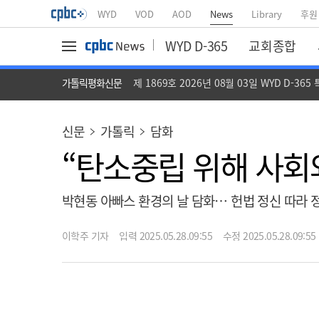
WYD
VOD
AOD
News
Library
후원
WYD D-365
교회종합
가톨릭평화신문
제 1869호 2026년 08월 03일 WYD D-365
신문
가톨릭
담화
“탄소중립 위해 사회
박현동 아빠스 환경의 날 담화… 헌법 정신 따라 
이학주 기자
입력 2025.05.28.09:55
수정 2025.05.28.09:55