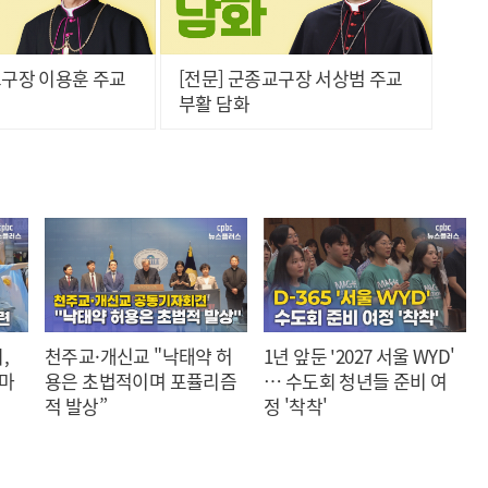
교구장 이용훈 주교
[전문] 군종교구장 서상범 주교
부활 담화
,
천주교·개신교 "낙태약 허
1년 앞둔 '2027 서울 WYD'
 마
용은 초법적이며 포퓰리즘
… 수도회 청년들 준비 여
적 발상”
정 '착착'