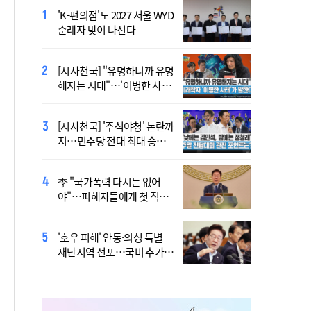
'K-편의점'도 2027 서울 WYD
폭염 '뉴 노멀' 시대..."한 단계
순례자 맞이 나선다
높은 수준의 폭염"
[시사천국] "유명하니까 유명
[사제인사] 안동교구, 10일
해지는 시대"…'이병한 사
부
태'가 말한다
[시사천국] '주석야청' 논란까
'식중독 발생 9월이 가장 많
지…민주당 전대 최대 승부
아'
처는 호남
李 "국가폭력 다시는 없어
정동영 "'조선' 호명 부르기
야"…피해자들에게 첫 직접
공론화 후에"…원로들 "이름
사과
불러야"
'호우 피해' 안동·의성 특별
Official Theme Song for
재난지역 선포…국비 추가
WYD Seoul 2027 Released
지원
Ahead of Global Youth
Gathering