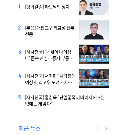
2027 서울 WYD 공식 주제가
[평화칼럼] 하느님의 정치
오늘 공개…한국인 곡 선정
[부음] 대전교구 최교성 신부
2027 서울 세계청년대회 주
선종
제가 공개…희망의 선율 울
린다
[시사천국] '내 삶이 나아졌
대전신학교 유학 사제, 중국
나' 묻는 민심…증시·부동산
최연소 주교 됐다
·검찰개혁 후폭풍
[시사천국] 서미화 "시각장애
[시사천국] 서범수 '돌려차기'
여성 첫 최고위 도전…사회
발언 파장…"사석에서도 안
적 약자 대변하겠다"
될 말"
[시사천국] 홍춘욱 "단일종목 레버리지 ETF는
[사제인사] 인천교구 8월 11
없애는 게 맞다"
일·7월 30일 부
최근 뉴스