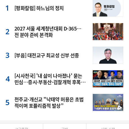
[평화칼럼] 하느님의 정치
2027 서울 세계청년대회 D-365…
전 분야 준비 본격화
[부음] 대전교구 최교성 신부 선종
[시사천국] '내 삶이 나아졌나' 묻는
민심…증시·부동산·검찰개혁 후폭
풍
천주교·개신교 "낙태약 허용은 초법
적이며 포퓰리즘적 발상”