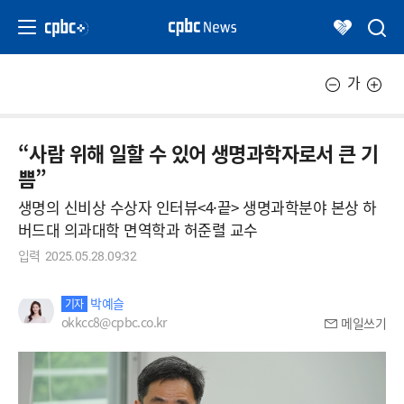
가
“사람 위해 일할 수 있어 생명과학자로서 큰 기
쁨”
생명의 신비상 수상자 인터뷰<4·끝> 생명과학분야 본상 하
버드대 의과대학 면역학과 허준렬 교수
입력
2025.05.28.09:32
박예슬
기자
okkcc8@cpbc.co.kr
메일쓰기