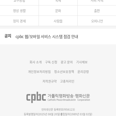
교구종합
국제
사회 사목
영성 생활
문화
출판
정치 경제
사람들
오피니언
공지
cpbc 웹/모바일 서비스 시스템 점검 안내
대구대교구 부교구장 김종강 시몬 주교 임명
회사 소개
구독 신청
광고 문의
기사제보
명동 미디어큐브 & 1898 미디어월 공모전 수상작 발표
개인정보처리방침
청소년보호정책
윤리강령
저작권규약
고충처리인
인터넷신문 등록번호(아56123)
등록발행일자(2025년 08월 20일)
설립일자(1989년 03월 02일)