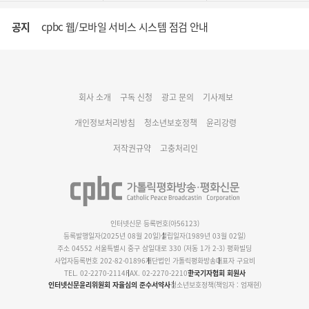
공지
cpbc 웹/모바일 서비스 시스템 점검 안내
대구대교구 부교구장 김종강 시몬 주교 임명
회사 소개
구독 신청
광고 문의
기사제보
명동 미디어큐브 & 1898 미디어월 공모전 수상작 발표
개인정보처리방침
청소년보호정책
윤리강령
저작권규약
고충처리인
인터넷신문 등록번호(아56123)
등록발행일자(2025년 08월 20일)
설립일자(1989년 03월 02일)
주소 04552 서울특별시 중구 삼일대로 330 (저동 1가 2-3) 평화빌딩
사업자등록번호 202-82-01896
재단법인 가톨릭평화방송
대표자 구요비
TEL. 02-2270-2114
FAX. 02-2270-2210
한국기자협회 회원사
인터넷신문윤리위원회 자율심의 준수서약사
청소년보호정책(책임자 : 엄재현)