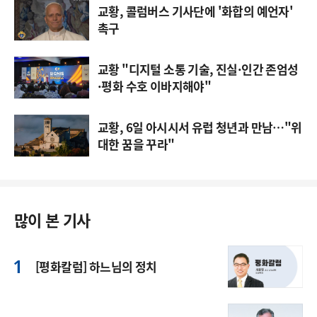
교황, 콜럼버스 기사단에 '화합의 예언자'
촉구
교황 "디지털 소통 기술, 진실·인간 존엄성
·평화 수호 이바지해야"
교황, 6일 아시시서 유럽 청년과 만남…"위
대한 꿈을 꾸라"
많이 본 기사
[평화칼럼] 하느님의 정치