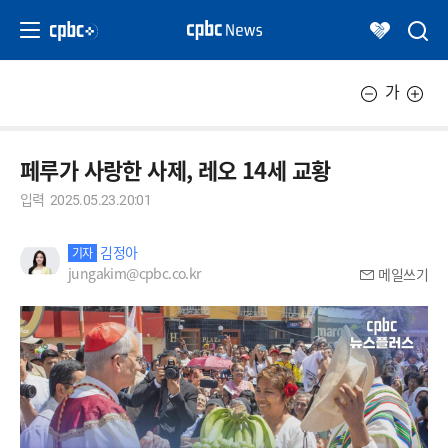
가
페루가 사랑한 사제, 레오 14세 교황
입력
2025.05.23.20:01
김정아
기자
jungakim@cpbc.co.kr
메일쓰기