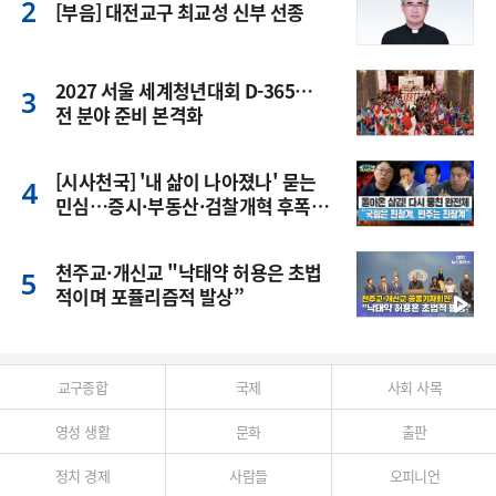
[부음] 대전교구 최교성 신부 선종
2027 서울 세계청년대회 D-365…
전 분야 준비 본격화
[시사천국] '내 삶이 나아졌나' 묻는
민심…증시·부동산·검찰개혁 후폭
풍
천주교·개신교 "낙태약 허용은 초법
적이며 포퓰리즘적 발상”
교구종합
국제
사회 사목
영성 생활
문화
출판
정치 경제
사람들
오피니언