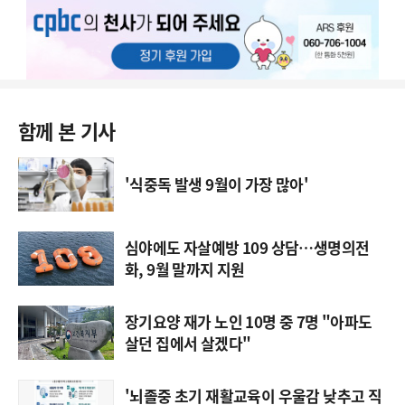
함께 본 기사
'식중독 발생 9월이 가장 많아'
심야에도 자살예방 109 상담…생명의전
화, 9월 말까지 지원
장기요양 재가 노인 10명 중 7명 "아파도
살던 집에서 살겠다"
'뇌졸중 초기 재활교육이 우울감 낮추고 직