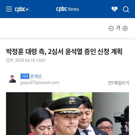
가
박정훈 대령 측, 2심서 윤석열 증인 신청 계획
입력
2025.04.18.13:47
윤재선
기자
jaepal70@naver.com
메일쓰기