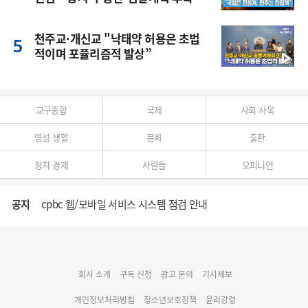
풍
천주교·개신교 "낙태약 허용은 초법
적이며 포퓰리즘적 발상”
교구종합
국제
사회 사목
영성 생활
문화
출판
정치 경제
사람들
오피니언
공지
cpbc 웹/모바일 서비스 시스템 점검 안내
대구대교구 부교구장 김종강 시몬 주교 임명
회사 소개
구독 신청
광고 문의
기사제보
명동 미디어큐브 & 1898 미디어월 공모전 수상작 발표
개인정보처리방침
청소년보호정책
윤리강령