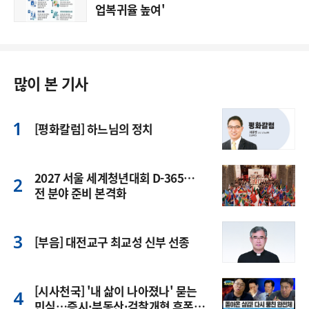
업복귀율 높여'
많이 본 기사
[평화칼럼] 하느님의 정치
2027 서울 세계청년대회 D-365…
전 분야 준비 본격화
[부음] 대전교구 최교성 신부 선종
[시사천국] '내 삶이 나아졌나' 묻는
민심…증시·부동산·검찰개혁 후폭