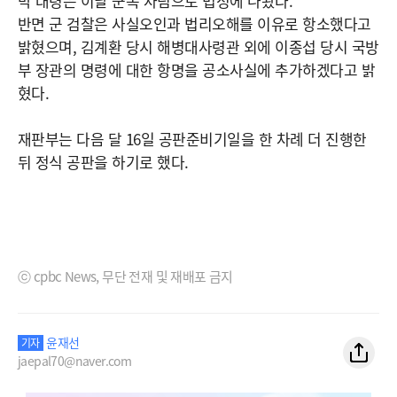
박 대령은 이날 군복 차림으로 법정에 나왔다.
반면 군 검찰은 사실오인과 법리오해를 이유로 항소했다고
밝혔으며, 김계환 당시 해병대사령관 외에 이종섭 당시 국방
부 장관의 명령에 대한 항명을 공소사실에 추가하겠다고 밝
혔다.
재판부는 다음 달 16일 공판준비기일을 한 차례 더 진행한
뒤 정식 공판을 하기로 했다.
ⓒ cpbc News, 무단 전재 및 재배포 금지
윤재선
기자
jaepal70@naver.com