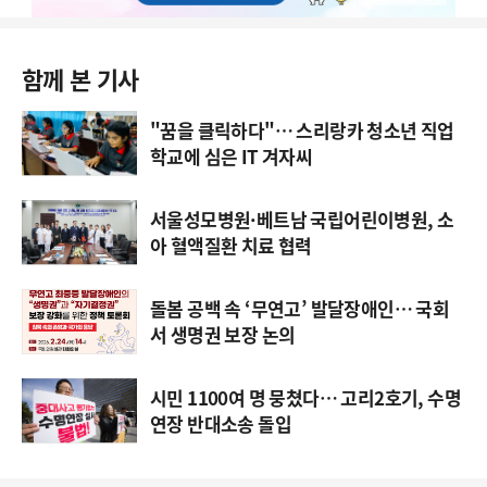
함께 본 기사
"꿈을 클릭하다"… 스리랑카 청소년 직업
학교에 심은 IT 겨자씨
서울성모병원·베트남 국립어린이병원, 소
아 혈액질환 치료 협력
돌봄 공백 속 ‘무연고’ 발달장애인… 국회
서 생명권 보장 논의
시민 1100여 명 뭉쳤다… 고리2호기, 수명
연장 반대소송 돌입