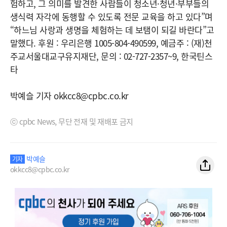
험하고, 그 의미를 발견한 사람들이 청소년·청년·부부들의
생식력 자각에 동행할 수 있도록 전문 교육을 하고 있다”며
“하느님 사랑과 생명을 체험하는 데 보탬이 되길 바란다”고
말했다. 후원 : 우리은행 1005-804-490599, 예금주 : (재)천
주교서울대교구유지재단, 문의 : 02-727-2357~9, 한국틴스
타
박예슬 기자 okkcc8@cpbc.co.kr
ⓒ cpbc News, 무단 전재 및 재배포 금지
박예슬
기자
okkcc8@cpbc.co.kr