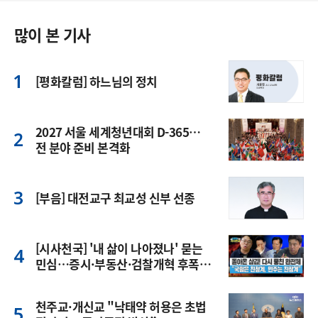
많이 본 기사
[평화칼럼] 하느님의 정치
2027 서울 세계청년대회 D-365…
전 분야 준비 본격화
[부음] 대전교구 최교성 신부 선종
[시사천국] '내 삶이 나아졌나' 묻는
민심…증시·부동산·검찰개혁 후폭
풍
천주교·개신교 "낙태약 허용은 초법