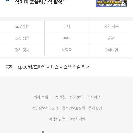
적이며 포퓰리즘적 발상”
교구종합
국제
사회 사목
영성 생활
문화
출판
정치 경제
사람들
오피니언
공지
cpbc 웹/모바일 서비스 시스템 점검 안내
대구대교구 부교구장 김종강 시몬 주교 임명
회사 소개
구독 신청
광고 문의
기사제보
명동 미디어큐브 & 1898 미디어월 공모전 수상작 발표
개인정보처리방침
청소년보호정책
윤리강령
저작권규약
고충처리인