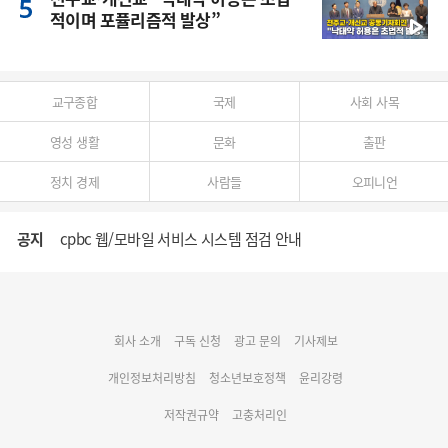
적이며 포퓰리즘적 발상”
교구종합
국제
사회 사목
영성 생활
문화
출판
정치 경제
사람들
오피니언
공지
cpbc 웹/모바일 서비스 시스템 점검 안내
대구대교구 부교구장 김종강 시몬 주교 임명
회사 소개
구독 신청
광고 문의
기사제보
명동 미디어큐브 & 1898 미디어월 공모전 수상작 발표
개인정보처리방침
청소년보호정책
윤리강령
저작권규약
고충처리인