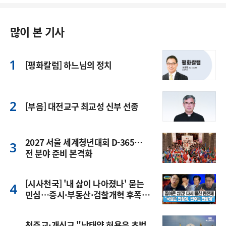
많이 본 기사
[평화칼럼] 하느님의 정치
[부음] 대전교구 최교성 신부 선종
2027 서울 세계청년대회 D-365…
전 분야 준비 본격화
[시사천국] '내 삶이 나아졌나' 묻는
민심…증시·부동산·검찰개혁 후폭
풍
천주교·개신교 "낙태약 허용은 초법