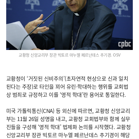
교황청 신앙교리부 장관 빅토르 마누엘 페르난데스 추기경. OSV
교황청이 ‘거짓된 신비주의’(초자연적 현상으로 신과 일치
된다는 주장)로 타인을 꾀어 유린·학대하는 행위를 교회법
상 범죄로 규정하고 이를 ‘영적 학대’란 용어로 통일한다.
미국 가톨릭통신(CNA) 등 외신에 따르면, 교황청 신앙교리
부는 11월 26일 성명을 내고, 교황청 교회법부와 함께 실무
진들을 구성해 ‘영적 학대’ 법제화 논의를 시작했다. 교황청
신앙교리부 장관 빅토르 마누엘 페르난데스 추기경이 해당