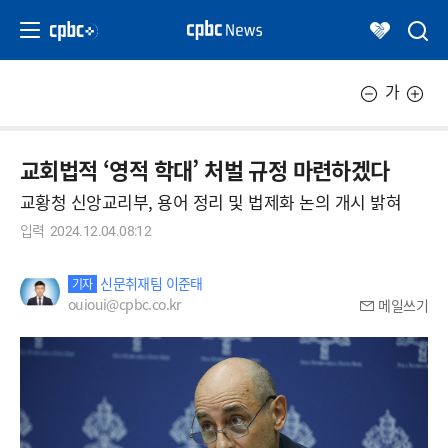
가
교회법적 ‘영적 학대’ 처벌 규정 마련하겠다
교황청 신앙교리부, 용어 정리 및 법제화 논의 개시 밝혀
입력
2024.12.04.08:12
신문취재팀 이준태
기자
ouioui@cpbc.co.kr
메일쓰기