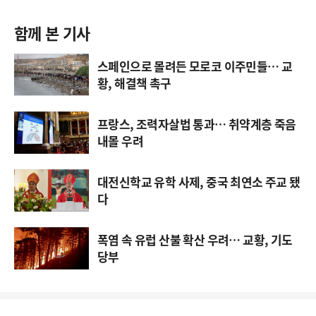
함께 본 기사
스페인으로 몰려든 모로코 이주민들… 교
황, 해결책 촉구
프랑스, 조력자살법 통과… 취약계층 죽음
내몰 우려
대전신학교 유학 사제, 중국 최연소 주교 됐
다
폭염 속 유럽 산불 확산 우려… 교황, 기도
당부