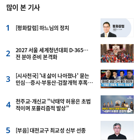
많이 본 기사
[평화칼럼] 하느님의 정치
2027 서울 세계청년대회 D-365…
전 분야 준비 본격화
[시사천국] '내 삶이 나아졌나' 묻는
민심…증시·부동산·검찰개혁 후폭
풍
천주교·개신교 "낙태약 허용은 초법
적이며 포퓰리즘적 발상”
[부음] 대전교구 최교성 신부 선종