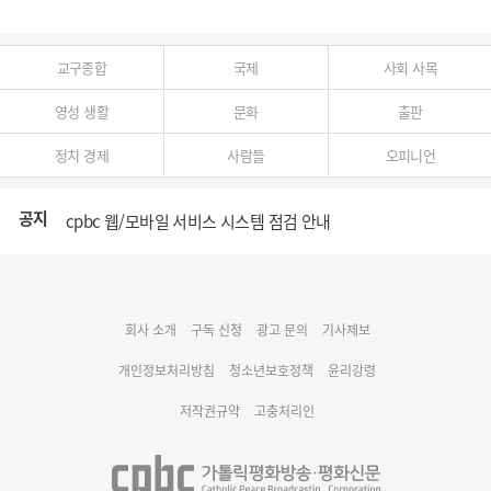
교구종합
국제
사회 사목
영성 생활
문화
출판
정치 경제
사람들
오피니언
공지
cpbc 웹/모바일 서비스 시스템 점검 안내
대구대교구 부교구장 김종강 시몬 주교 임명
회사 소개
구독 신청
광고 문의
기사제보
명동 미디어큐브 & 1898 미디어월 공모전 수상작 발표
개인정보처리방침
청소년보호정책
윤리강령
저작권규약
고충처리인