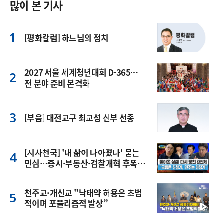
많이 본 기사
[평화칼럼] 하느님의 정치
2027 서울 세계청년대회 D-365…
전 분야 준비 본격화
[부음] 대전교구 최교성 신부 선종
[시사천국] '내 삶이 나아졌나' 묻는
민심…증시·부동산·검찰개혁 후폭
풍
천주교·개신교 "낙태약 허용은 초법
적이며 포퓰리즘적 발상”