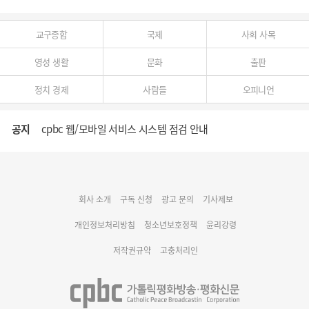
교구종합
국제
사회 사목
영성 생활
문화
출판
정치 경제
사람들
오피니언
공지
cpbc 웹/모바일 서비스 시스템 점검 안내
대구대교구 부교구장 김종강 시몬 주교 임명
회사 소개
구독 신청
광고 문의
기사제보
명동 미디어큐브 & 1898 미디어월 공모전 수상작 발표
개인정보처리방침
청소년보호정책
윤리강령
저작권규약
고충처리인