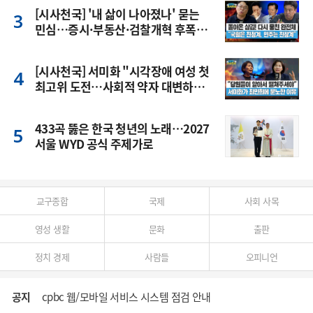
[시사천국] '내 삶이 나아졌나' 묻는
민심…증시·부동산·검찰개혁 후폭
풍
[시사천국] 서미화 "시각장애 여성 첫
최고위 도전…사회적 약자 대변하겠
다"
433곡 뚫은 한국 청년의 노래…2027
서울 WYD 공식 주제가로
교구종합
국제
사회 사목
영성 생활
문화
출판
정치 경제
사람들
오피니언
공지
cpbc 웹/모바일 서비스 시스템 점검 안내