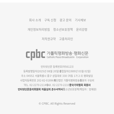
대구대교구 부교구장 김종강 시몬 주교 임명
회사 소개
구독 신청
광고 문의
기사제보
명동 미디어큐브 & 1898 미디어월 공모전 수상작 발표
개인정보처리방침
청소년보호정책
윤리강령
저작권규약
고충처리인
인터넷신문 등록번호(아56123)
등록발행일자(2025년 08월 20일)
설립일자(1989년 03월 02일)
주소 04552 서울특별시 중구 삼일대로 330 (저동 1가 2-3) 평화빌딩
사업자등록번호 202-82-01896
재단법인 가톨릭평화방송
대표자 구요비
TEL. 02-2270-2114
FAX. 02-2270-2210
한국기자협회 회원사
인터넷신문윤리위원회 자율심의 준수서약사
청소년보호정책(책임자 : 엄재현)
© CPBC. All Rights Reserved