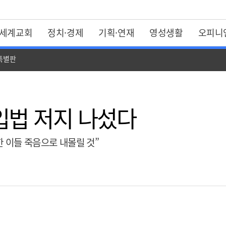
세계교회
정치·경제
기획·연재
영성생활
오피니
 특별판
입법 저지 나섰다
한 이들 죽음으로 내몰릴 것”