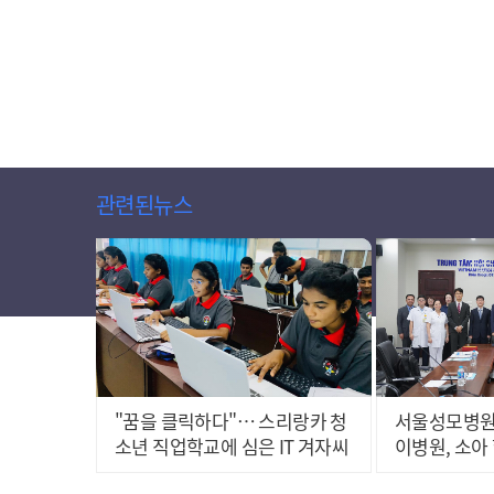
관련된뉴스
"꿈을 클릭하다"… 스리랑카 청
서울성모병원
소년 직업학교에 심은 IT 겨자씨
이병원, 소아
력