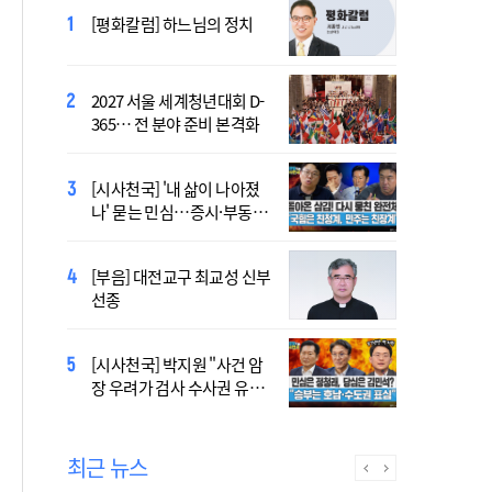
[시사천국] 알고 싶지 않은 폭
[평화칼럼] 하느님의 정치
염의 진실…올해가 가장 시
원한 여름?
2027 서울 세계청년대회 D-
[시사천국] 서미화 "시각장애
365… 전 분야 준비 본격화
여성 첫 최고위 도전…사회
적 약자 대변하겠다"
[시사천국] '내 삶이 나아졌
2027 서울 WYD 공식 주제가
나' 묻는 민심…증시·부동산
오늘 공개…한국인 곡 선정
·검찰개혁 후폭풍
[부음] 대전교구 최교성 신부
2027 서울 세계청년대회 주
선종
제가 공개…희망의 선율 울
린다
[시사천국] 홍춘욱 "단일종목 레버리지 ETF는
[시사천국] 박지원 "사건 암
없애는 게 맞다"
장 우려가 검사 수사권 유지
근거 될 수 없어"
최근 뉴스