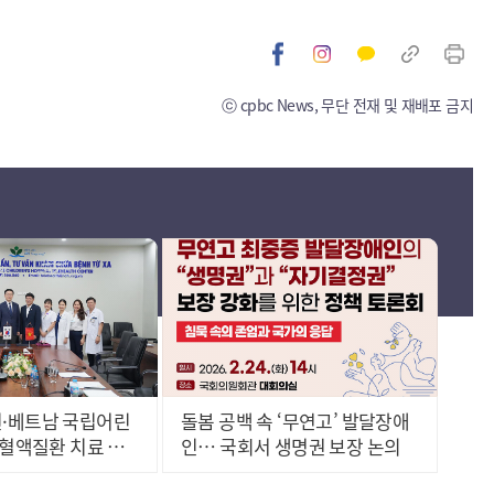
ⓒ cpbc News, 무단 전재 및 재배포 금지
·베트남 국립어린
돌봄 공백 속 ‘무연고’ 발달장애
 혈액질환 치료 협
인… 국회서 생명권 보장 논의