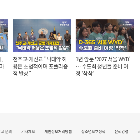
,
천주교·개신교 "낙태약 허
1년 앞둔 '2027 서울 WYD'
 마
용은 초법적이며 포퓰리즘
… 수도회 청년들 준비 여
적 발상”
정 '착착'
광고 문의
기사제보
개인정보처리방침
청소년보호정책
윤리강령
작 발표