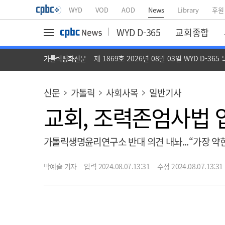
WYD
VOD
AOD
News
Library
후원
WYD D-365
교회종합
가톨릭평화신문
제 1869호 2026년 08월 03일 WYD D-365
신문
가톨릭
사회사목
일반기사
교회, 조력존엄사법 
가톨릭생명윤리연구소 반대 의견 내놔...“가장 약
박예슬 기자
입력 2024.08.07.13:31
수정 2024.08.07.13:31