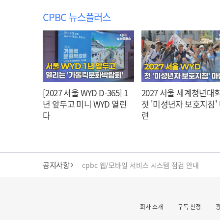
CPBC 뉴스플러스
[2027 서울 WYD D-365] 1
2027 서울 세계청년대회
년 앞두고 미니 WYD 열린
첫 '미성년자 보호지침'
다
련
공지사항
cpbc 웹/모바일 서비스 시스템 점검 안내
대구대교구 부교구장 김종강 시몬 주교 임명
회사 소개
구독 신청
명동 미디어큐브 & 1898 미디어월 공모전 수상