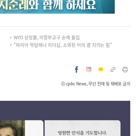
WYD 상징물, 의정부교구 순례 돌입
"마리아 막달레나 리더십, 소외된 이의 곁 지키는 힘"
ⓒ cpbc News, 무단 전재 및 재배포 금지