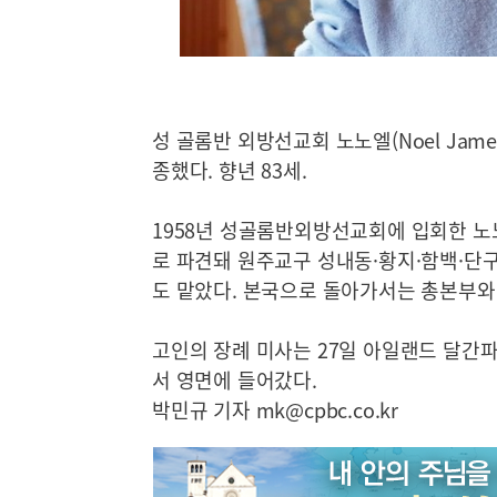
성 골롬반 외방선교회 노노엘(Noel Jame
종했다. 향년 83세.
1958년 성골롬반외방선교회에 입회한 노노
로 파견돼 원주교구 성내동·황지·함백·단
도 맡았다. 본국으로 돌아가서는 총본부와
고인의 장례 미사는 27일 아일랜드 달간
서 영면에 들어갔다.
박민규 기자
mk@cpbc.co.kr