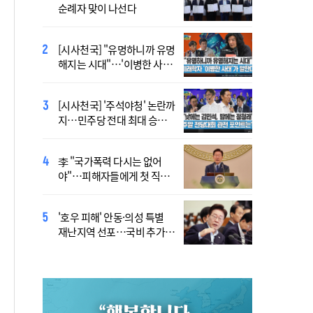
순례자 맞이 나선다
높은 수준의 폭염"
[시사천국] "유명하니까 유명
[사제인사] 안동교구, 10일
해지는 시대"…'이병한 사
부
태'가 말한다
[시사천국] '주석야청' 논란까
'식중독 발생 9월이 가장 많
지…민주당 전대 최대 승부
아'
처는 호남
李 "국가폭력 다시는 없어
정동영 "'조선' 호명 부르기
야"…피해자들에게 첫 직접
공론화 후에"…원로들 "이름
사과
불러야"
'호우 피해' 안동·의성 특별
Official Theme Song for
재난지역 선포…국비 추가
WYD Seoul 2027 Released
지원
Ahead of Global Youth
Gathering