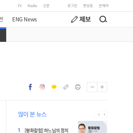
TV
Radio
신문
로그인
편성표
온에어
언
ENG News
많이 본 뉴스
2027 서울 WYD 공식 주제가
[평화칼럼] 하느님의 정치