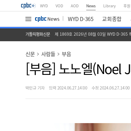
WYD
VOD
AOD
News
Library
후원
WYD D-365
교회종합
가톨릭평화신문
제 1869호 2026년 08월 03일 WYD D-365
신문
사람들
부음
[부음] 노노엘(Noel J
박민규 기자
입력 2024.06.27.14:00
수정 2024.06.27.14:00