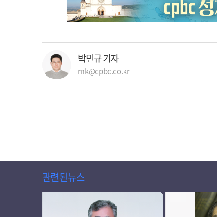
박민규 기자
mk@cpbc.co.kr
관련된뉴스