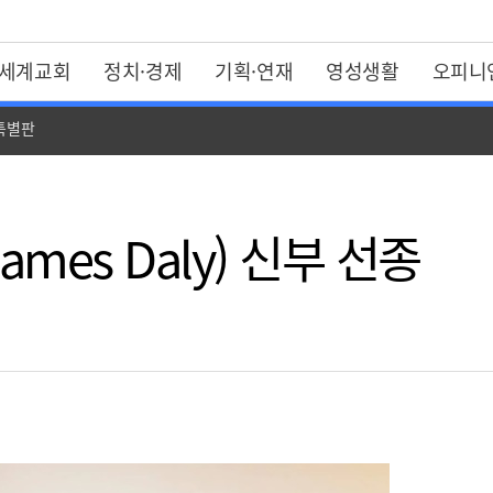
세계교회
정치·경제
기획·연재
영성생활
오피니
 특별판
ames Daly) 신부 선종