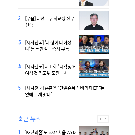
오늘 공개…한국인 곡 선정
[부음] 대전교구 최교성 신부
2027 서울 세계청년대회 주
선종
제가 공개…희망의 선율 울
린다
[시사천국] '내 삶이 나아졌
대전신학교 유학 사제, 중국
나' 묻는 민심…증시·부동산
최연소 주교 됐다
·검찰개혁 후폭풍
[시사천국] 서미화 "시각장애
433곡 뚫은 한국 청년의 노
여성 첫 최고위 도전…사회
래…2027 서울 WYD 공식 주
적 약자 대변하겠다"
제가로
[시사천국] 홍춘욱 "단일종목 레버리지 ETF는
[시사천국] 서범수 '돌려차기'
없애는 게 맞다"
발언 파장…"사석에서도 안
될 말"
최근 뉴스
'K-편의점'도 2027 서울 WYD
폭염 '뉴 노멀' 시대..."한 단계