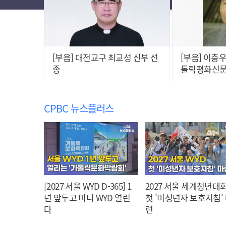
[부음] 대전교구 최교성 신부 선
[부음] 이충우
종
톨릭평화신문
CPBC 뉴스플러스
[2027 서울 WYD D-365] 1
2027 서울 세계청년대회
년 앞두고 미니 WYD 열린
첫 '미성년자 보호지침'
다
련