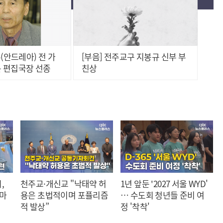
(안드레아) 전 가
[부음] 전주교구 지봉규 신부 부
 편집국장 선종
친상
,
천주교·개신교 "낙태약 허
1년 앞둔 '2027 서울 WYD'
 마
용은 초법적이며 포퓰리즘
… 수도회 청년들 준비 여
적 발상”
정 '착착'