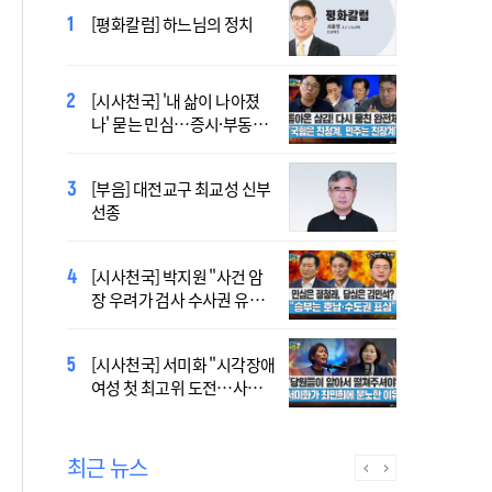
[시사천국] 홍춘욱 "단일종목 레버리지 ETF는
[평화칼럼] 하느님의 정치
없애는 게 맞다"
[시사천국] 알고 싶지 않은 폭
[시사천국] '내 삶이 나아졌
염의 진실…올해가 가장 시
나' 묻는 민심…증시·부동산
원한 여름?
·검찰개혁 후폭풍
2027 서울 WYD 공식 주제가
[부음] 대전교구 최교성 신부
오늘 공개…한국인 곡 선정
선종
2027 서울 세계청년대회 주
[시사천국] 박지원 "사건 암
제가 공개…희망의 선율 울
장 우려가 검사 수사권 유지
린다
근거 될 수 없어"
[시사천국] 서범수 '돌려차기'
[시사천국] 서미화 "시각장애
발언 파장…"사석에서도 안
여성 첫 최고위 도전…사회
될 말"
적 약자 대변하겠다"
최근 뉴스