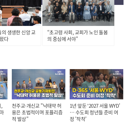
의 생생한 신앙 교
“초고령 사회, 교회가 노인 돌봄
나왔다
의 중심에 서야”
,
천주교·개신교 "낙태약 허
1년 앞둔 '2027 서울 WYD'
 마
용은 초법적이며 포퓰리즘
… 수도회 청년들 준비 여
적 발상”
정 '착착'