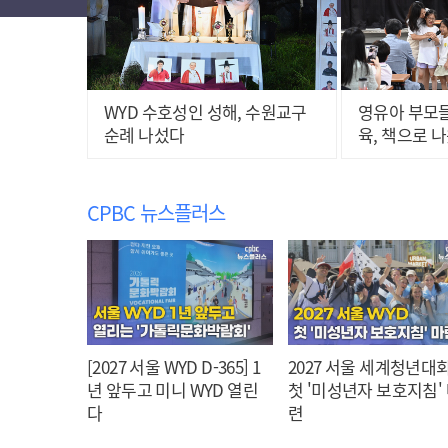
WYD 수호성인 성해, 수원교구
영유아 부모들
순례 나섰다
육, 책으로 
CPBC 뉴스플러스
[2027 서울 WYD D-365] 1
2027 서울 세계청년대회
년 앞두고 미니 WYD 열린
첫 '미성년자 보호지침'
다
련