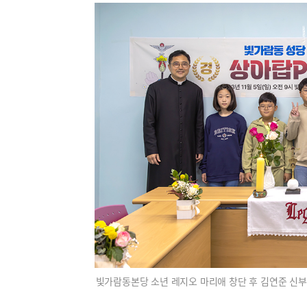
빛가람동본당 소년 레지오 마리애 창단 후 김연준 신부