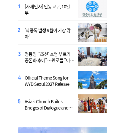
[사제인사] 안동교구, 10일
Priest Who Studied in
부
Daejeon Becomes China’s
Youngest Bishop
'식중독 발생 9월이 가장 많
北, 단거리 탄도미사일 발사
아'
침묵…관영매체 보도 없어
정동영 "'조선' 호명 부르기
역대 최대 전력수요 경신 우
공론화 후에"…원로들 "이름
려…기후부, 긴급 점검
불러야"
Official Theme Song for
李, 수도권 공급 대책 챙긴
WYD Seoul 2027 Released
다…오늘 부동산 점검 2차 회
Ahead of Global Youth
의
Gathering
Asia’s Church Builds
[시사천국] "사관학교 통합?
Bridges of Dialogue and
명분이 틀렸다"…40년 고수
Reconciliation, United
들의 직언
Through Synod