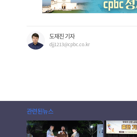
도재진 기자
djj1213@cpbc.co.kr
관련된뉴스