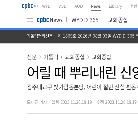
WYD
VOD
AOD
News
Library
후원
WYD D-365
교회종합
가톨릭평화신문
제 1869호 2026년 08월 03일 WYD D-365
신문
가톨릭
교회종합
교회종합
어릴 때 뿌리내린 신
광주대교구 빛가람동본당, 어린이 절반 신심 활동
도재진 기자
입력 2023.11.28.18:19
수정 2023.11.28.18:19