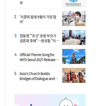
부
Daejeon Becomes China’s
Youngest Bishop
'식중독 발생 9월이 가장 많
北, 단거리 탄도미사일 발사
아'
침묵…관영매체 보도 없어
정동영 "'조선' 호명 부르기
역대 최대 전력수요 경신 우
공론화 후에"…원로들 "이름
려…기후부, 긴급 점검
불러야"
Official Theme Song for
李, 수도권 공급 대책 챙긴
WYD Seoul 2027 Released
다…오늘 부동산 점검 2차 회
Ahead of Global Youth
의
Gathering
Asia’s Church Builds
[시사천국] "사관학교 통합?
Bridges of Dialogue and
명분이 틀렸다"…40년 고수
Reconciliation, United
들의 직언
Through Synod