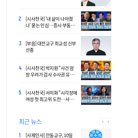
염의 진실…올해가 가장 시
원한 여름?
[시사천국] 홍춘욱 "단일종목 레버리지 ETF는
[시사천국] '내 삶이 나아졌
없애는 게 맞다"
나' 묻는 민심…증시·부동산
·검찰개혁 후폭풍
2027 서울 WYD 공식 주제가
[부음] 대전교구 최교성 신부
오늘 공개…한국인 곡 선정
선종
2027 서울 세계청년대회 주
[시사천국] 박지원 "사건 암
제가 공개…희망의 선율 울
장 우려가 검사 수사권 유지
린다
근거 될 수 없어"
[시사천국] 서범수 '돌려차기'
[시사천국] 서미화 "시각장애
발언 파장…"사석에서도 안
여성 첫 최고위 도전…사회
될 말"
적 약자 대변하겠다"
최근 뉴스
[사제인사] 안동교구, 10일
Priest Who Studied in