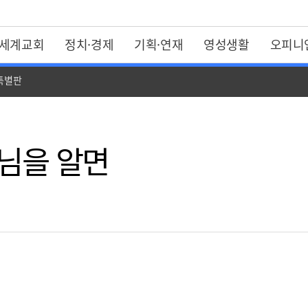
세계교회
정치·경제
기획·연재
영성생활
오피니
 특별판
느님을 알면