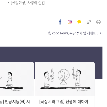
[신앙단상] 사랑의 섬김
ⓒ cpbc News, 무단 전재 및 재배포 금지
] 인공지능(AI) 시
[묵상시와 그림] 전쟁에 대하여