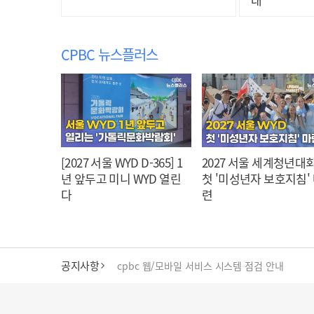
CPBC 뉴스플러스
[2027 서울 WYD D-365] 1
2027 서울 세계청년대회
년 앞두고 미니 WYD 열린
첫 '미성년자 보호지침'
다
련
공지사항
cpbc 웹/모바일 서비스 시스템 점검 안내
대구대교구 부교구장 김종강 시몬 주교 임명