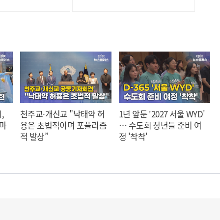
,
천주교·개신교 "낙태약 허
1년 앞둔 '2027 서울 WYD'
 마
용은 초법적이며 포퓰리즘
… 수도회 청년들 준비 여
적 발상”
정 '착착'