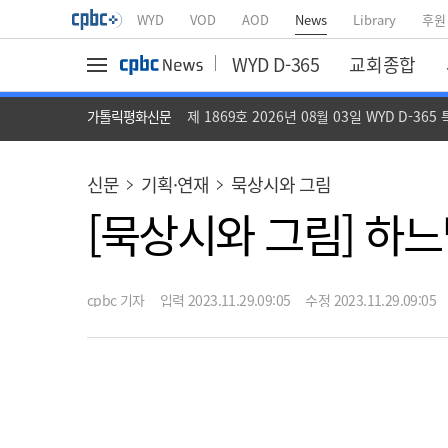
WYD
VOD
AOD
News
Library
후원
WYD D-365
교회종합
가톨릭평화신문
제 1869호 2026년 08월 03일 WYD D-365
신문
기획·연재
묵상시와 그림
[묵상시와 그림] 하
cpbc 기자
입력 2023.11.29.09:05
수정 2023.11.29.09:05