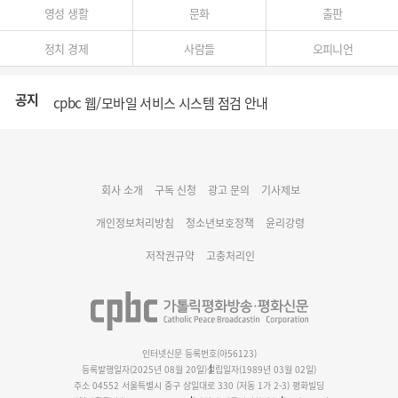
영성 생활
문화
출판
정치 경제
사람들
오피니언
공지
cpbc 웹/모바일 서비스 시스템 점검 안내
대구대교구 부교구장 김종강 시몬 주교 임명
회사 소개
구독 신청
광고 문의
기사제보
명동 미디어큐브 & 1898 미디어월 공모전 수상작 발표
개인정보처리방침
청소년보호정책
윤리강령
저작권규약
고충처리인
인터넷신문 등록번호(아56123)
등록발행일자(2025년 08월 20일)
설립일자(1989년 03월 02일)
주소 04552 서울특별시 중구 삼일대로 330 (저동 1가 2-3) 평화빌딩