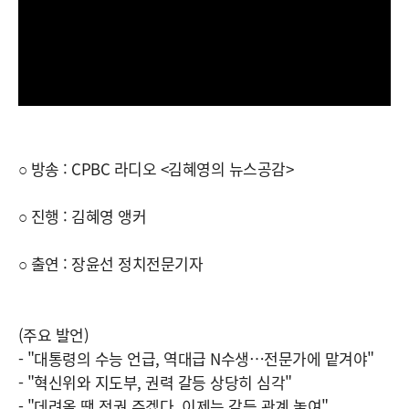
○ 방송 : CPBC 라디오 <김혜영의 뉴스공감>
○ 진행 : 김혜영 앵커
○ 출연 : 장윤선 정치전문기자
(주요 발언)
- "대통령의 수능 언급, 역대급 N수생…전문가에 맡겨야"
- "혁신위와 지도부, 권력 갈등 상당히 심각"
- "데려올 땐 전권 주겠다, 이제는 갈등 관계 놓여"