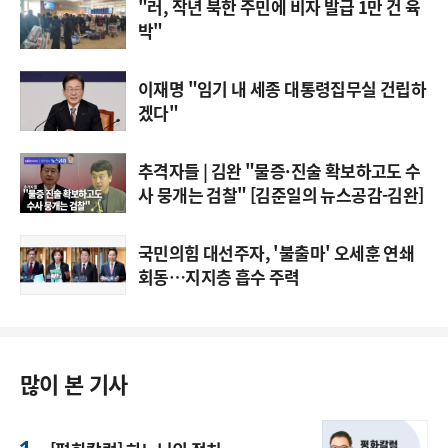
"러, 작년 북한 주민에 비자 발급 1만 건 육
박"
이재명 "임기 내 세종 대통령집무실 건립하
겠다"
추격자들 | 김완 "물증·진술 확보하고도 수
사 뭉개는 검찰" [김준일의 뉴스공감-김완]
국민의힘 대선주자, '불출마' 오세훈 연쇄
회동…지지층 흡수 주력
많이 본 기사