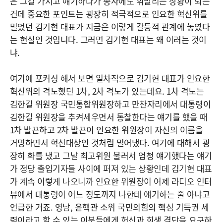
은 그걸 가지고 얘기하다가 송사에도 휘말리는 상황이 되는
건데 중요한 포인트는 굉장히 적극적으로 인요한 혁신위를
밀었던 김기현 대표가 지금은 이렇게 갈등적 관계에 놓였다
는 현실인 것입니다. 그러면 김기현 대표는 왜 이러는 것이
냐.
여기에 포커싱 해서 보면 일차적으로 김기현 대표가 인요한
혁신위의 격노했던 1차, 2차 격노가 있는데요. 1차 격노는
김한길 위원장 국민통합위원장하고 만찬자리에서 대통령이
김한길 위원장을 추켜세우면서 통찰한다는 얘기를 했을 때
1차 발끈하고 2차 발끈이 인요한 위원장이 자신의 이름을
거명하면서 혁신대상인 것처럼 밀어냈다. 여기에 대해서 굉
장히 화를 냈고 그날 최고위원 불러서 엄청 얘기했다는 얘기
가 정당 출입기자들 사이에 퍼져 있는 상황인데 김기현 대표
가 계속 이렇게 나오니까 인요한 위원장이 어제 라디오 인터
뷰에서 대통령이 어느 정도까지 나한테 얘기하는 줄 아냐고
언급한 거죠. 영남, 윤핵관 소위 국민의힘의 핵심 기득권 세
력이라고 할 수 있는 이분들에게 헌신과 희생 결단을 요구하