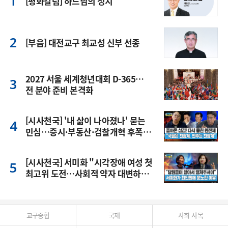
[평화칼럼] 하느님의 정치
[부음] 대전교구 최교성 신부 선종
2027 서울 세계청년대회 D-365…
전 분야 준비 본격화
[시사천국] '내 삶이 나아졌나' 묻는
민심…증시·부동산·검찰개혁 후폭
풍
[시사천국] 서미화 "시각장애 여성 첫
최고위 도전…사회적 약자 대변하겠
다"
교구종합
국제
사회 사목