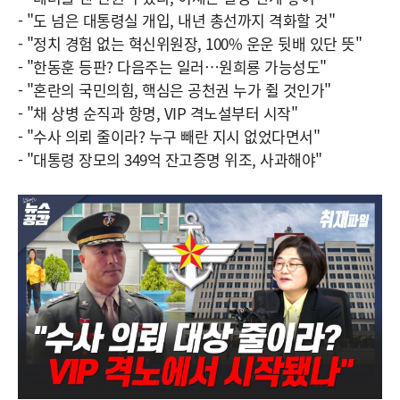
- "도 넘은 대통령실 개입, 내년 총선까지 격화할 것"
- "정치 경험 없는 혁신위원장, 100% 운운 뒷배 있단 뜻"
- "한동훈 등판? 다음주는 일러…원희룡 가능성도"
- "혼란의 국민의힘, 핵심은 공천권 누가 쥘 것인가"
- "채 상병 순직과 항명, VIP 격노설부터 시작"
- "수사 의뢰 줄이라? 누구 빼란 지시 없었다면서"
- "대통령 장모의 349억 잔고증명 위조, 사과해야"