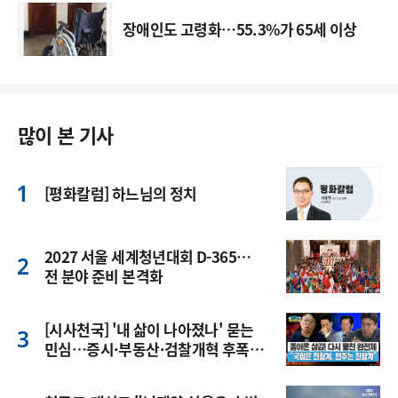
장애인도 고령화…55.3%가 65세 이상
많이 본 기사
[평화칼럼] 하느님의 정치
2027 서울 세계청년대회 D-365…
전 분야 준비 본격화
[시사천국] '내 삶이 나아졌나' 묻는
민심…증시·부동산·검찰개혁 후폭
풍