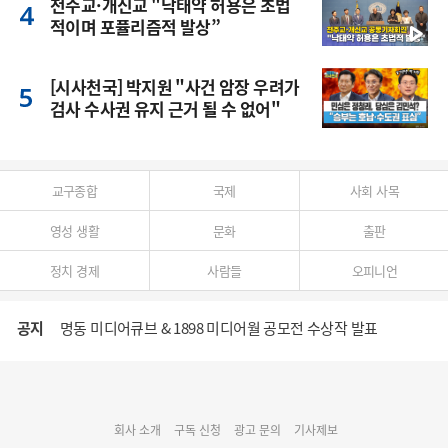
천주교·개신교 "낙태약 허용은 초법
적이며 포퓰리즘적 발상”
[시사천국] 박지원 "사건 암장 우려가
검사 수사권 유지 근거 될 수 없어"
교구종합
국제
사회 사목
영성 생활
문화
출판
정치 경제
사람들
오피니언
공지
명동 미디어큐브 & 1898 미디어월 공모전 수상작 발표
cpbc 웹/모바일 서비스 시스템 점검 안내
회사 소개
구독 신청
광고 문의
기사제보
대구대교구 부교구장 김종강 시몬 주교 임명