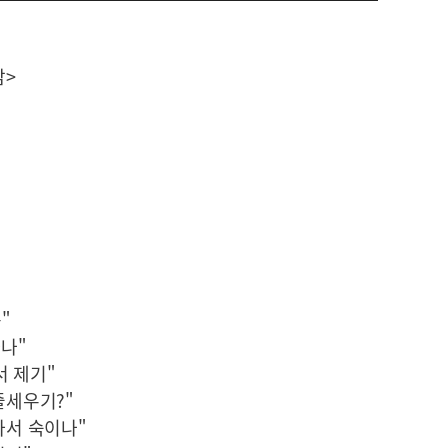
감>
"
하나"
서 제기"
줄세우기?"
아서 숙이나"