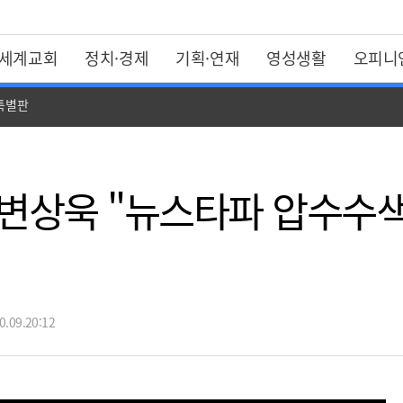
세계교회
정치·경제
기획·연재
영성생활
오피니
 특별판
 변상욱 "뉴스타파 압수수색
.09.20:12