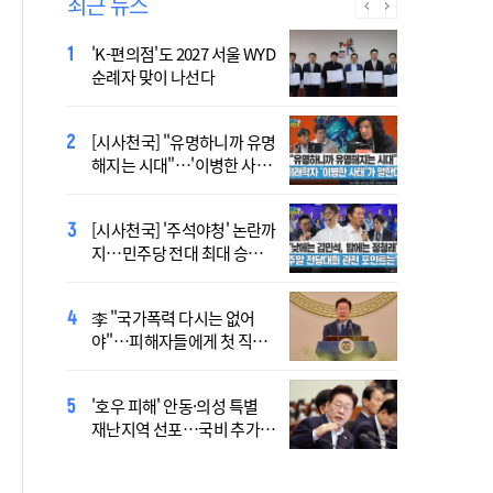
최근 뉴스
'K-편의점'도 2027 서울 WYD
폭염 '뉴 노멀' 시대..."한 단계
순례자 맞이 나선다
높은 수준의 폭염"
[시사천국] "유명하니까 유명
[사제인사] 안동교구, 10일
해지는 시대"…'이병한 사
부
태'가 말한다
[시사천국] '주석야청' 논란까
'식중독 발생 9월이 가장 많
지…민주당 전대 최대 승부
아'
처는 호남
李 "국가폭력 다시는 없어
정동영 "'조선' 호명 부르기
야"…피해자들에게 첫 직접
공론화 후에"…원로들 "이름
사과
불러야"
'호우 피해' 안동·의성 특별
Official Theme Song for
재난지역 선포…국비 추가
WYD Seoul 2027 Released
지원
Ahead of Global Youth
Gathering