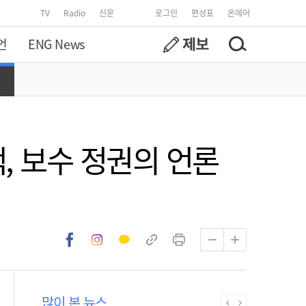
TV
Radio
신문
로그인
편성표
온에어
언
ENG News
, 보수 정권의 언론
많이 본 뉴스