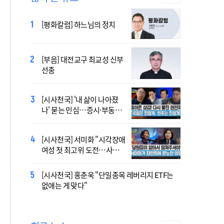
2027 서울 WYD 공식 주제가
[평화칼럼] 하느님의 정치
오늘 공개…한국인 곡 선정
[부음] 대전교구 최교성 신부
2027 서울 세계청년대회 주
선종
제가 공개…희망의 선율 울
린다
[시사천국] '내 삶이 나아졌
대전신학교 유학 사제, 중국
나' 묻는 민심…증시·부동산
최연소 주교 됐다
·검찰개혁 후폭풍
[시사천국] 서미화 "시각장애
[시사천국] 서범수 '돌려차기'
여성 첫 최고위 도전…사회
발언 파장…"사석에서도 안
적 약자 대변하겠다"
될 말"
[시사천국] 홍춘욱 "단일종목 레버리지 ETF는
[사제인사] 인천교구 8월 11
없애는 게 맞다"
일·7월 30일 부