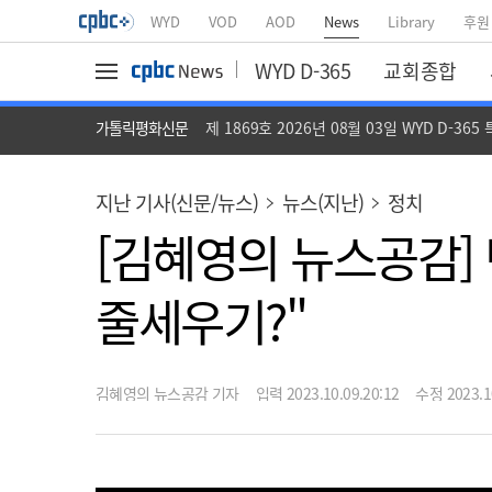
WYD
VOD
AOD
News
Library
후원
WYD D-365
교회종합
가톨릭평화신문
제 1869호 2026년 08월 03일 WYD D-365
지난 기사(신문/뉴스)
뉴스(지난)
정치
[김혜영의 뉴스공감]
줄세우기?"
김혜영의 뉴스공감 기자
입력 2023.10.09.20:12
수정 2023.10