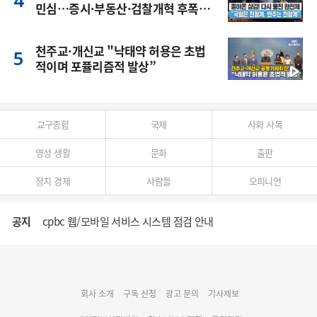
민심…증시·부동산·검찰개혁 후폭
풍
천주교·개신교 "낙태약 허용은 초법
적이며 포퓰리즘적 발상”
교구종합
국제
사회 사목
영성 생활
문화
출판
정치 경제
사람들
오피니언
공지
cpbc 웹/모바일 서비스 시스템 점검 안내
대구대교구 부교구장 김종강 시몬 주교 임명
회사 소개
구독 신청
광고 문의
기사제보
명동 미디어큐브 & 1898 미디어월 공모전 수상작 발표