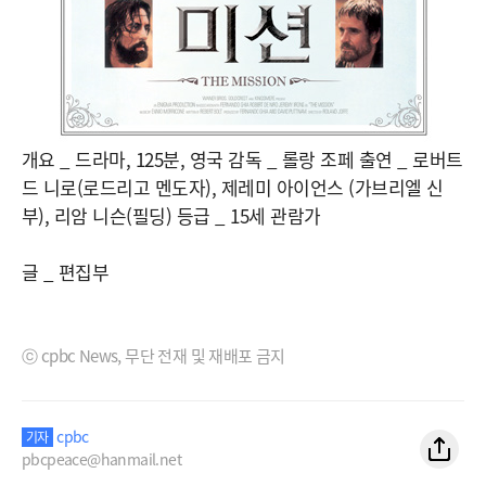
개요 _ 드라마, 125분, 영국 감독 _ 롤랑 조페 출연 _ 로버트
드 니로(로드리고 멘도자), 제레미 아이언스 (가브리엘 신
부), 리암 니슨(필딩) 등급 _ 15세 관람가
글 _ 편집부
ⓒ cpbc News, 무단 전재 및 재배포 금지
cpbc
기자
pbcpeace@hanmail.net