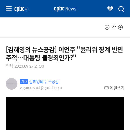
가
[김혜영의 뉴스공감] 이언주 "윤리위 징계 반민
주적…대통령 불경죄인가?"
입력
2023.09.27.21:30
김혜영의 뉴스공감
기자
vigorousact@gmail.com
메일쓰기