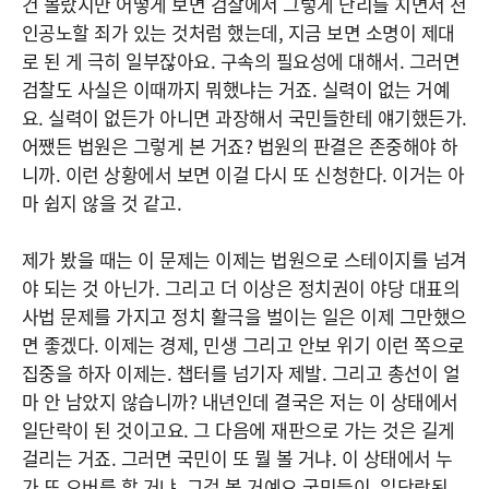
건 몰랐지만 어떻게 보면 검찰에서 그렇게 난리를 치면서 천
인공노할 죄가 있는 것처럼 했는데, 지금 보면 소명이 제대
로 된 게 극히 일부잖아요. 구속의 필요성에 대해서. 그러면
검찰도 사실은 이때까지 뭐했냐는 거죠. 실력이 없는 거예
요. 실력이 없든가 아니면 과장해서 국민들한테 얘기했든가.
어쨌든 법원은 그렇게 본 거죠? 법원의 판결은 존중해야 하
니까. 이런 상황에서 보면 이걸 다시 또 신청한다. 이거는 아
마 쉽지 않을 것 같고.
제가 봤을 때는 이 문제는 이제는 법원으로 스테이지를 넘겨
야 되는 것 아닌가. 그리고 더 이상은 정치권이 야당 대표의
사법 문제를 가지고 정치 활극을 벌이는 일은 이제 그만했으
면 좋겠다. 이제는 경제, 민생 그리고 안보 위기 이런 쪽으로
집중을 하자 이제는. 챕터를 넘기자 제발. 그리고 총선이 얼
마 안 남았지 않습니까? 내년인데 결국은 저는 이 상태에서
일단락이 된 것이고요. 그 다음에 재판으로 가는 것은 길게
걸리는 거죠. 그러면 국민이 또 뭘 볼 거냐. 이 상태에서 누
가 또 오버를 할 거냐. 그걸 볼 거예요 국민들이. 일단락된