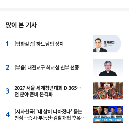
많이 본 기사
[평화칼럼] 하느님의 정치
[부음] 대전교구 최교성 신부 선종
2027 서울 세계청년대회 D-365…
전 분야 준비 본격화
[시사천국] '내 삶이 나아졌나' 묻는
민심…증시·부동산·검찰개혁 후폭
풍