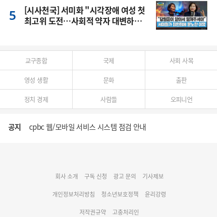
[시사천국] 서미화 "시각장애 여성 첫
최고위 도전…사회적 약자 대변하겠
다"
교구종합
국제
사회 사목
영성 생활
문화
출판
정치 경제
사람들
오피니언
공지
cpbc 웹/모바일 서비스 시스템 점검 안내
대구대교구 부교구장 김종강 시몬 주교 임명
회사 소개
구독 신청
광고 문의
기사제보
명동 미디어큐브 & 1898 미디어월 공모전 수상작 발표
개인정보처리방침
청소년보호정책
윤리강령
저작권규약
고충처리인