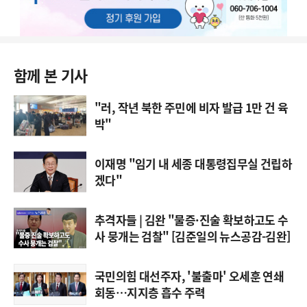
함께 본 기사
"러, 작년 북한 주민에 비자 발급 1만 건 육
박"
이재명 "임기 내 세종 대통령집무실 건립하
겠다"
추격자들 | 김완 "물증·진술 확보하고도 수
사 뭉개는 검찰" [김준일의 뉴스공감-김완]
국민의힘 대선주자, '불출마' 오세훈 연쇄
회동…지지층 흡수 주력