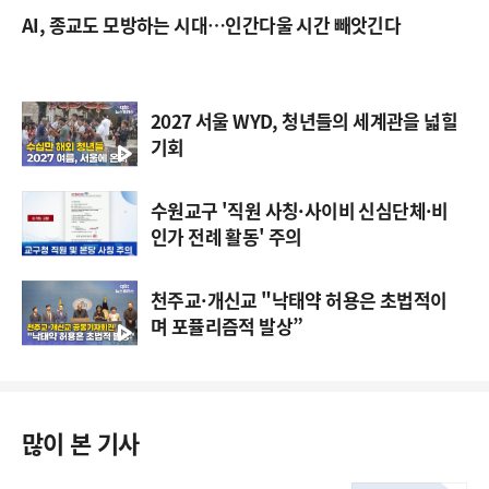
AI, 종교도 모방하는 시대…인간다울 시간 빼앗긴다
2027 서울 WYD, 청년들의 세계관을 넓힐
기회
수원교구 '직원 사칭·사이비 신심단체·비
인가 전례 활동' 주의
천주교·개신교 "낙태약 허용은 초법적이
며 포퓰리즘적 발상”
많이 본 기사