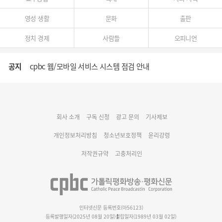
영성 생활
문화
출판
정치 경제
사람들
오피니언
공지
cpbc 웹/모바일 서비스 시스템 점검 안내
대구대교구 부교구장 김종강 시몬 주교 임명
회사 소개
구독 신청
광고 문의
기사제보
명동 미디어큐브 & 1898 미디어월 공모전 수상작 발표
개인정보처리방침
청소년보호정책
윤리강령
저작권규약
고충처리인
인터넷신문 등록번호(아56123)
등록발행일자(2025년 08월 20일)
설립일자(1989년 03월 02일)