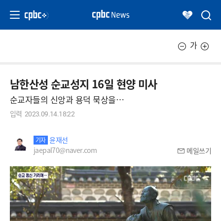
가
남한산성 순교성지 16일 현양 미사
순교자들의 신앙과 용덕 묵상을…
입력
2023.09.14.18:22
윤재선
기자
jaepal70@naver.com
메일쓰기