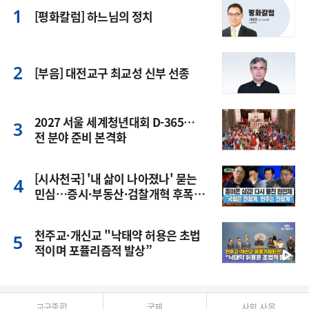
[평화칼럼] 하느님의 정치
[부음] 대전교구 최교성 신부 선종
2027 서울 세계청년대회 D-365…
전 분야 준비 본격화
[시사천국] '내 삶이 나아졌나' 묻는
민심…증시·부동산·검찰개혁 후폭
풍
천주교·개신교 "낙태약 허용은 초법
적이며 포퓰리즘적 발상”
교구종합
국제
사회 사목